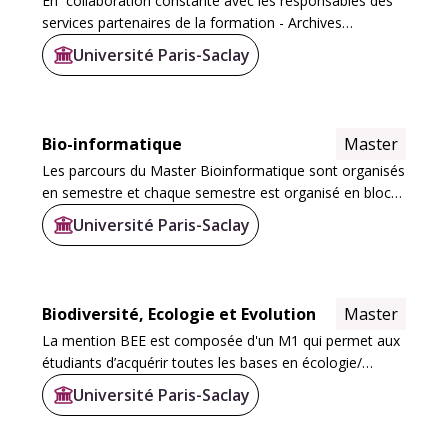
En collaboration constante avec les responsables des
services partenaires de la formation - Archives
départementales des Yvelines, Archives
Université Paris-Saclay
départementales des Hauts-de-Seine, Archives
nationale et...
Bio-informatique
Master
Les parcours du Master Bioinformatique sont organisés
en semestre et chaque semestre est organisé en blocs
de connaissances et compétences. Chaque bloc
Université Paris-Saclay
contient des modules fondamentaux et des modules...
Biodiversité, Ecologie et Evolution
Master
La mention BEE est composée d'un M1 qui permet aux
étudiants d’acquérir toutes les bases en écologie/
évolution avec des approches aussi d'observations sur
Université Paris-Saclay
le terrain, d'analyses en laboratoire que de...