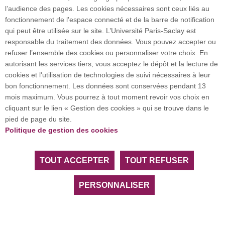
Lire la suite
l’audience des pages. Les cookies nécessaires sont ceux liés au
fonctionnement de l'espace connecté et de la barre de notification
qui peut être utilisée sur le site. L’Université Paris-Saclay est
responsable du traitement des données. Vous pouvez accepter ou
refuser l’ensemble des cookies ou personnaliser votre choix. En
autorisant les services tiers, vous acceptez le dépôt et la lecture de
cookies et l'utilisation de technologies de suivi nécessaires à leur
bon fonctionnement. Les données sont conservées pendant 13
mois maximum. Vous pourrez à tout moment revoir vos choix en
cliquant sur le lien « Gestion des cookies » qui se trouve dans le
pied de page du site.
Politique de gestion des cookies
Bourses et aides financières
Différents dispositifs d'obtention d'une bourse à
TOUT ACCEPTER
TOUT REFUSER
l'attention des étudiantes et étudiants, et des
doctorantes et doctorants existent.
PERSONNALISER
Lire la suite