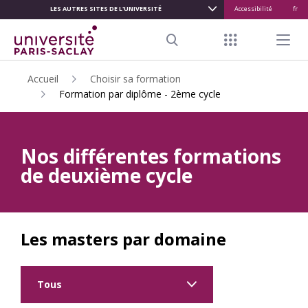
LES AUTRES SITES DE L'UNIVERSITÉ
Accessibilité
fr
ALLER
AU
Menu raccour
Menu pr
CONTENU
Search
PRINCIPAL
Accueil
Choisir sa formation
Formation par diplôme - 2ème cycle
Nos différentes formations
de deuxième cycle
Les masters par domaine
Tous