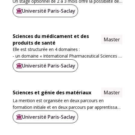
Un stage optionnel de 2 à 3 mois offre la possibilité de
renforcer ses compétences techniques et/ou de
Université Paris-Saclay
découvrir le monde de la recherche. En M2...
Sciences du médicament et des
Master
produits de santé
Elle est structurée en 4 domaines :
- un domaine « International Pharmaceutical Sciences »
constitué du parcours-type M1-M2, Development of
Université Paris-Saclay
Drugs and Health Products (D2HP) enseigné en anglais.
...
Sciences et génie des matériaux
Master
La mention est organisée en deux parcours en
formation initiale et en deux parcours par apprentissage
:
Université Paris-Saclay
- Formation initiale : M1 Matériaux Fonctionnels -
cursus Matériaux Fonctionnels et...