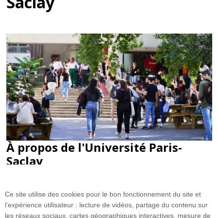
Saclay
À propos de l'Université Paris-
Saclay
Située au Sud de Paris, au cœur d’un vaste territoire,
composé de quatre départements franciliens et de
Ce site utilise des cookies pour le bon fonctionnement du site et
nombreux sites stratégiques (Courtabœuf, Évry, Massy,
l’expérience utilisateur : lecture de vidéos, partage du contenu sur
Orsay, Saclay, Saint-Quentin-en-Yvelines...
les réseaux sociaux, cartes géographiques interactives, mesure de