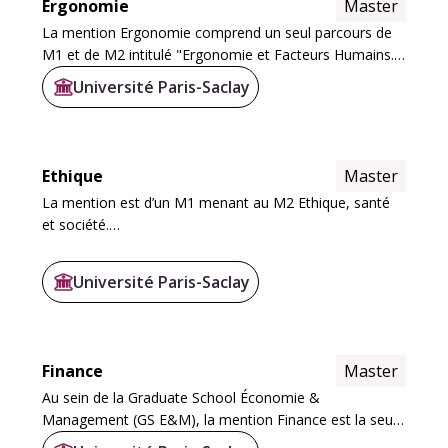
Ergonomie
Master
La mention Ergonomie comprend un seul parcours de
M1 et de M2 intitulé "Ergonomie et Facteurs Humains.
Ce parcours a pour objectif de former des ergonomes
Université Paris-Saclay
généralistes capables d'intervenir dans tous...
Ethique
Master
La mention est d’un M1 menant au M2 Ethique, santé
et société.
Les deux années (M1 et M2) sont organisées de la
Université Paris-Saclay
même manière :
Finance
Master
Au sein de la Graduate School Économie &
Management (GS E&M), la mention Finance est la seule
à couvrir l'intégralité des domaines de la finance et des