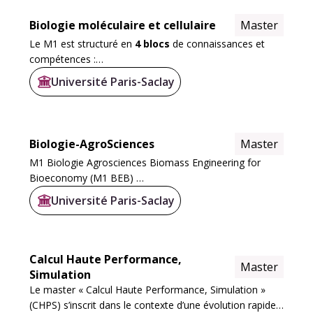
Biologie moléculaire et cellulaire
Master
Le M1 est structuré en
4 blocs
de connaissances et
compétences :
Université Paris-Saclay
Le bloc
Méthodes et Fondamentaux pour
l’Exploration du Vivant
(12.5 ECTS; UE BIOMEX et
anglais) permet d’asseoir les bases...
Biologie-AgroSciences
Master
M1 Biologie Agrosciences Biomass Engineering for
Bioeconomy (M1 BEB)
Université Paris-Saclay
M1 Biologie Agrosciences Animales (M1 BioAgro
Animal)
M1 Biologie Agrosciences Plant Sciences (M1 BioAgro
Calcul Haute Performance,
Master
Plant Sciences)
Simulation
Le master « Calcul Haute Performance, Simulation »
M2...
(CHPS) s’inscrit dans le contexte d’une évolution rapide