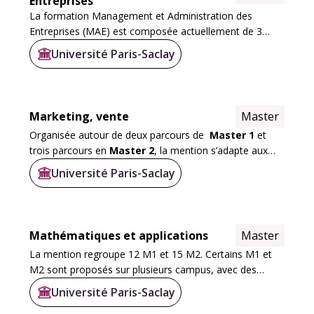
Entreprises
La formation Management et Administration des
Entreprises (MAE) est composée actuellement de 3
parcours : Management des organisations (MDO),
Université Paris-Saclay
Management, qualité, sécurité, environnement (MQSE),
et...
Marketing, vente
Master
Organisée autour de deux parcours de
Master 1
et
trois parcours en
Master 2
, la mention s’adapte aux
besoins des étudiants et des entreprises grâce à des
Université Paris-Saclay
modalités variées (formation initiale...
Mathématiques et applications
Master
La mention regroupe 12 M1 et 15 M2. Certains M1 et
M2 sont proposés sur plusieurs campus, avec des
programmes de cours et des enseignants différents.
Université Paris-Saclay
Dans plusieurs thématiques, il existe des parcours...