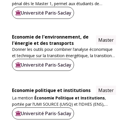
pénal dès le Master 1, permet aux étudiants de
renforcer leurs compétences dans cette discipline grâce
Université Paris-Saclay
à des travaux dirigés favorisant l...
Economie de l'environnement, de
Master
l'énergie et des transports
Donner les outils pour combiner l’analyse économique
et technique sur la transition énergétique, la transition
écologique (ressources, biodiversité), l’alimentation et la
Université Paris-Saclay
santé, les questions...
Economie politique et institutions
Master
La mention
Économie Politique et Institutions
,
portée par l’UMI SOURCE (UVSQ) et l’IDHES (ENS),
incarne l’ambition de l’établissement : former à l’analyse
Université Paris-Saclay
rigoureuse, interdisciplinaire, tournée...