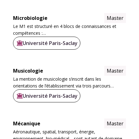
Microbiologie
Master
Le M1 est structuré en 4 blocs de connaissances et
compétences :
Université Paris-Saclay
Le bloc
Méthodes et Fondamentaux pour
l’Exploration du Vivant
(12.5 ECTS; UE BIOMEX et
anglais) permet d’asseoir les bases...
Musicologie
Master
La mention de musicologie s’inscrit dans les
orientations de l’établissement via trois parcours
complémentaires : pratique musicale de haut niveau
Université Paris-Saclay
(MIP, EPM), création et musicologie systématique
(M2P...
Mécanique
Master
Aéronautique, spatial, transport, énergie,
environnement, bio‐médical… sont autant de domaines