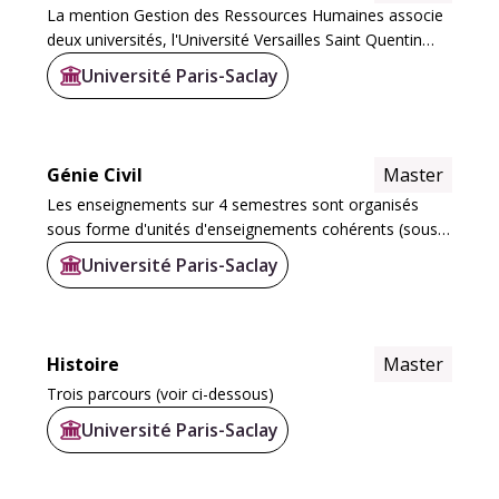
La mention Gestion des Ressources Humaines associe
deux universités, l'Université Versailles Saint Quentin
avec l'ISM-IAE et l'Université d'Evry Val d'Essonne autour
Université Paris-Saclay
de deux parcours : à l'ISM-IAE et...
Génie Civil
Master
Les enseignements sur 4 semestres sont organisés
sous forme d'unités d'enseignements cohérents (sous
forme de parcours et de coloration) et décomposés
Université Paris-Saclay
sous la forme de blocs. Cela permet aux étudiants...
Histoire
Master
Trois parcours (voir ci-dessous)
Université Paris-Saclay