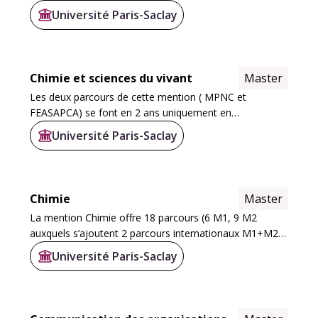
des architectures informatiques (multicœurs, GPU,
Université Paris-Saclay
accélérateurs spécialisés) et d’une...
Chimie et sciences du vivant
Master
Les deux parcours de cette mention ( MPNC et
FEASAPCA) se font en 2 ans uniquement en
apprentissage, le recrutement est conditionné à la
Université Paris-Saclay
signature d’un contrat d’apprentissage. L’alternance est
d...
Chimie
Master
La mention Chimie offre 18 parcours (6 M1, 9 M2
auxquels s’ajoutent 2 parcours internationaux M1+M2
et 1 parcours M1+M2 en apprentissage) menant aux
Université Paris-Saclay
métiers en lien avec la Chimie et ses interfaces...