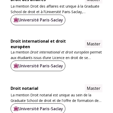
La mention Droit des affaires est unique à la Graduate
School de droit et à l’Université Paris-Saclay,
prolongeant la licence en droit avec une spécialisation
Université Paris-Saclay
en entreprise, en cabinet d’avocats ou en...
Droit international et droit
Master
européen
La mention
Droit international et droit européen
permet
aux étudiants issus d’une Licence en droit de se
spécialiser progressivement en droit international et en
Université Paris-Saclay
droit européen. Elle s’articule...
Droit notarial
Master
La mention Droit notarial est unique au sein de la
Graduate School de droit et de l'offre de formation de
l'Université Paris-Saclay. Elle s'appuie sur les trois
Université Paris-Saclay
années généralistes de la licence en...