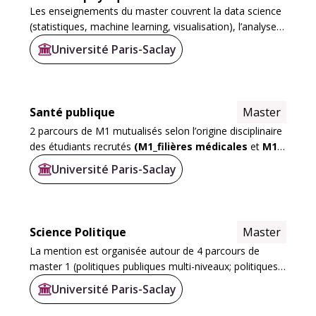
Les enseignements du master couvrent la data science
(statistiques, machine learning, visualisation), l’analyse
du mouvement (biomécanique 3D, capteurs,
Université Paris-Saclay
modélisation musculo-squelettique), l...
Santé publique
Master
2 parcours de M1 mutualisés selon l’origine disciplinaire
des étudiants recrutés
(M1_filières médicales
et
M1-
filières non médicales
)
Université Paris-Saclay
6 parcours de M2 couvrent une large partie du champs...
Science Politique
Master
La mention est organisée autour de 4 parcours de
master 1 (politiques publiques multi-niveaux; politiques
de communication; sociologie politique contemporaine;
Université Paris-Saclay
développement durable) et de 10...