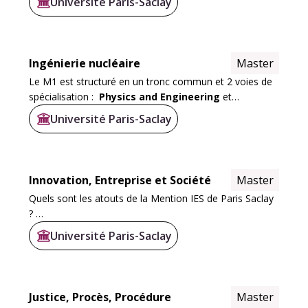
Université Paris-Saclay
Ingénierie nucléaire
Master
Le M1 est structuré en un tronc commun et 2 voies de
spécialisation :
Physics and Engineering
et
Chemistry and Chemical Engineering
Université Paris-Saclay
Ces deux voies de M1 (piloté par la Faculté des Sciences
d...
Innovation, Entreprise et Société
Master
Quels sont les atouts de la Mention IES de Paris Saclay
?
Le M1 donne accès à 6 parcours différents spécifiques
Université Paris-Saclay
aux thématiques suivantes :
Management de l’innovation,Valorisation de la
recherche...
Justice, Procès, Procédure
Master