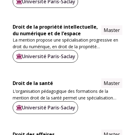
Université Paris-Saclay
étudiants d'acquérir une expertise...
Droit de la propriété intellectuelle,
Master
du numérique et de l’espace
La mention propose une spécialisation progressive en
droit du numérique, en droit de la propriété
intellectuelle, droit de l’espace et cyberdéfense via
Université Paris-Saclay
plusieurs parcours. Les M1 de Sceaux et...
Droit de la santé
Master
L’organisation pédagogique des formations de la
mention droit de la santé permet une spécialisation
progressive des étudiants durant leurs deux années de
Université Paris-Saclay
master. La mention a été construite sur la...
Droit des affaires
Master