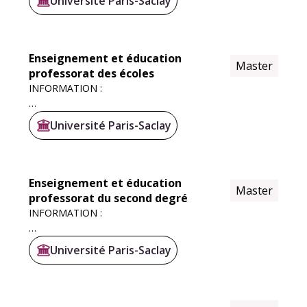
Université Paris-Saclay
En 2ème année (M2), 9 spécialisations sont proposées
autour de la mobilité, des matériaux ou de l'efficacité,
dont 1 parcours...
Enseignement et éducation
Master
professorat des écoles
INFORMATION :
Les masters en Éducation et Enseignement (M2E)
Université Paris-Saclay
forment aux métiers du professorat. Les nouvelles
maquettes de ces masters M2E pour 2026 sont en
développement. Les lauréats des concours...
Enseignement et éducation
Master
professorat du second degré
INFORMATION :
Les masters en Éducation et Enseignement (M2E)
Université Paris-Saclay
forment aux métiers du professorat. Les nouvelles
maquettes de ces masters M2E pour 2026 sont en
développement. Les lauréats des concours...