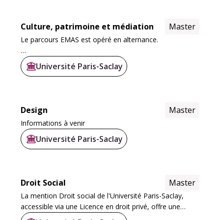
Culture, patrimoine et médiation
Master
Le parcours EMAS est opéré en alternance.
Les parcours ACPCI, AC et PCI sont opérés en 100%
Université Paris-Saclay
présentiel et contrôle continu intégral. Les deux années
M1 et M2 allient formation à la recherche...
Design
Master
Informations à venir
Université Paris-Saclay
Droit Social
Master
La mention Droit social de l'Université Paris-Saclay,
accessible via une Licence en droit privé, offre une
spécialisation progressive. Cette formation permet aux