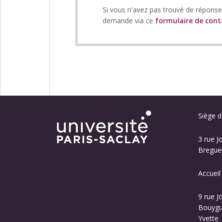
Si vous n'avez pas trouvé de répons
demande via ce
formulaire de cont
Siège de
3 rue J
Breguet
Accueil
9 rue J
Bouygue
Yvette