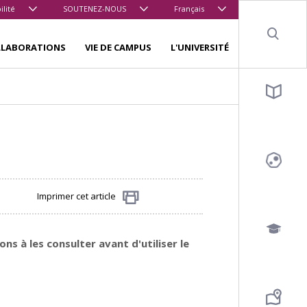
ilité
SOUTENEZ-NOUS
Français
Sear
LLABORATIONS
VIE DE CAMPUS
L'UNIVERSITÉ
Imprimer cet article
Partager
s à les consulter avant d'utiliser le