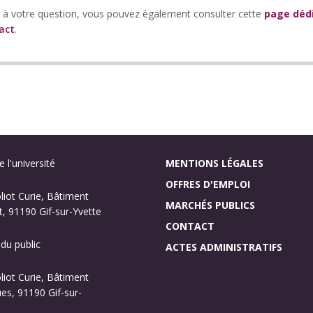
e à votre question, vous pouvez également consulter cette
page déd
act
.
 l'université
MENTIONS LÉGALES
OFFRES D'EMPLOI
oliot Curie, Bâtiment
MARCHÉS PUBLICS
, 91190 Gif-sur-Yvette
CONTACT
 du public
ACTES ADMINISTRATIFS
oliot Curie, Bâtiment
s, 91190 Gif-sur-