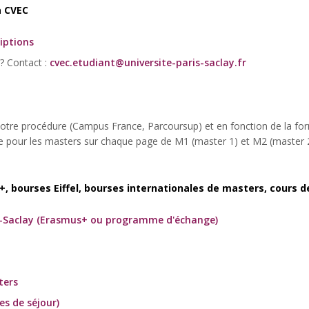
a CVEC
riptions
? Contact :
cvec.etudiant@universite-paris-saclay.fr
 votre procédure (Campus France, Parcoursup) et en fonction de la for
re pour les masters sur chaque page de M1 (master 1) et M2 (master 
, bourses Eiffel, bourses internationales de masters, cours d
ris-Saclay (Erasmus+ ou programme d'échange)
ters
es de séjour)