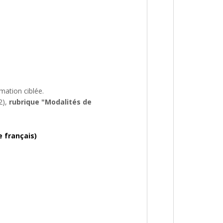
mation ciblée.
2),
rubrique "Modalités de
e français)