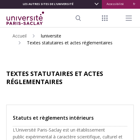
LES AUTRES SITES DE L'UNIVERSITÉ
Accessibilité
fr
ALLER
AU
Menu raccour
Menu pr
CONTENU
Search
PRINCIPAL
Accueil
luniversite
Textes statutaires et actes réglementaires
TEXTES STATUTAIRES ET ACTES
RÉGLEMENTAIRES
Statuts et règlements intérieurs
L’Université Paris-Saclay est un établissement
public expérimental à caractère scientifique, culturel et