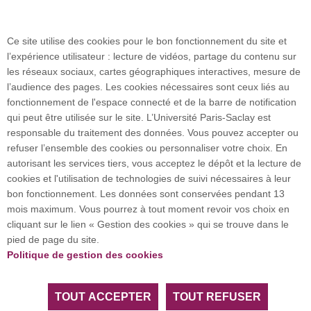
Plan des campus
Ce site utilise des cookies pour le bon fonctionnement du site et
l’expérience utilisateur : lecture de vidéos, partage du contenu sur
Plan du site
les réseaux sociaux, cartes géographiques interactives, mesure de
l’audience des pages. Les cookies nécessaires sont ceux liés au
fonctionnement de l'espace connecté et de la barre de notification
Investissement d’avenir (CGI)
qui peut être utilisée sur le site. L’Université Paris-Saclay est
responsable du traitement des données. Vous pouvez accepter ou
refuser l’ensemble des cookies ou personnaliser votre choix. En
Accueil des publics internationaux
autorisant les services tiers, vous acceptez le dépôt et la lecture de
cookies et l'utilisation de technologies de suivi nécessaires à leur
bon fonctionnement. Les données sont conservées pendant 13
mois maximum. Vous pourrez à tout moment revoir vos choix en
L’Université Paris-Saclay coordonne l'Alliance
cliquant sur le lien « Gestion des cookies » qui se trouve dans le
européenne EUGLOH et est membre des réseaux
pied de page du site.
européens et internationaux CESAER, EUA, EUF,
Politique de gestion des cookies
LERU, U7+ et U21.
TOUT ACCEPTER
TOUT REFUSER
Tous droits réservés Université Paris-Saclay