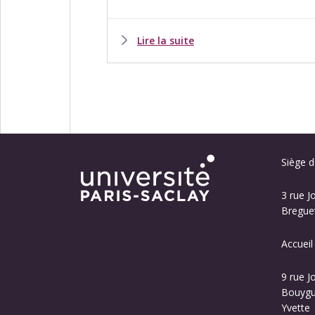
Lire la suite
Siège de
3 rue J
Breguet
Accueil
9 rue J
Bouygue
Yvette