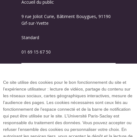
Accueil du public
9 rue Joliot Curie, Bâtiment Bouygues, 91190
Gif-sur-Yvette
Standard
01 69 15 67 50
Plan des campus
Ce site utilise des cookies pour le bon fonctionnement du site et
l’expérience utilisateur : lecture de vidéos, partage du contenu sur
Plan du site
les réseaux sociaux, cartes géographiques interactives, mesure de
l’audience des pages. Les cookies nécessaires sont ceux liés au
fonctionnement de l'espace connecté et de la barre de notification
Investissement d’avenir (CGI)
qui peut être utilisée sur le site. L’Université Paris-Saclay est
responsable du traitement des données. Vous pouvez accepter ou
refuser l’ensemble des cookies ou personnaliser votre choix. En
Accueil des publics internationaux
autorisant les services tiers, vous acceptez le dépôt et la lecture de