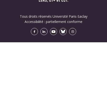
LERU, U7+ et U21.
Tous droits réservés Université Paris-Saclay
Accessibilité :
partiellement conforme
Facebook
LinkedIn
Youtube
Bluesky
Instagram