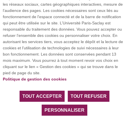
Plan du site
les réseaux sociaux, cartes géographiques interactives, mesure de
l’audience des pages. Les cookies nécessaires sont ceux liés au
fonctionnement de l'espace connecté et de la barre de notification
Investissement d’avenir (CGI)
qui peut être utilisée sur le site. L’Université Paris-Saclay est
responsable du traitement des données. Vous pouvez accepter ou
refuser l’ensemble des cookies ou personnaliser votre choix. En
Accueil des publics internationaux
autorisant les services tiers, vous acceptez le dépôt et la lecture de
cookies et l'utilisation de technologies de suivi nécessaires à leur
bon fonctionnement. Les données sont conservées pendant 13
mois maximum. Vous pourrez à tout moment revoir vos choix en
L’Université Paris-Saclay coordonne l'Alliance
cliquant sur le lien « Gestion des cookies » qui se trouve dans le
européenne EUGLOH et est membre des réseaux
pied de page du site.
européens et internationaux CESAER, EUA, EUF,
Politique de gestion des cookies
LERU, U7+ et U21.
TOUT ACCEPTER
TOUT REFUSER
Tous droits réservés Université Paris-Saclay
Accessibilité :
partiellement conforme
PERSONNALISER
Facebook
LinkedIn
Youtube
Bluesky
Instagram