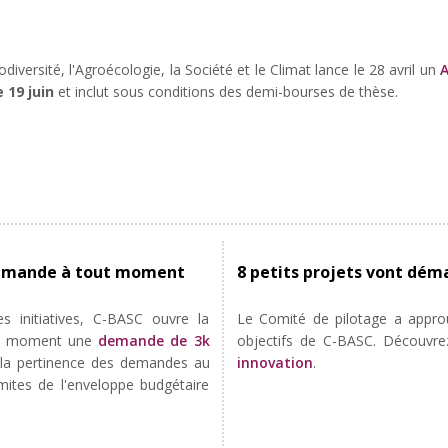
odiversité, l'Agroécologie, la Société et le Climat lance le 28 avril un
A
 19 juin
et inclut sous conditions des demi-bourses de thèse.
3
 demande à tout moment
8 petits projets vont dém
s initiatives, C-BASC ouvre la
Le Comité de pilotage a approuv
tout moment une
demande de 3k
objectifs de C-BASC. Découvr
la
pertinence des demandes au
innovation
.
mites de l'enveloppe budgétaire