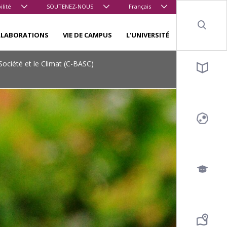
ilité
SOUTENEZ-NOUS
Français
Sear
LLABORATIONS
VIE DE CAMPUS
L'UNIVERSITÉ
a Société et le Climat (C-BASC)