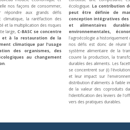
velle nos façons de consommer,
écologique.
La contribution d
r répondre aux grands défis
peut être définie de ma
climatique, la raréfaction des
conception intégratives des
té et la multiplication des risques
et alimentaires durabl
te large,
C-BASC se concentre
environnementales, écono
n et à la restauration de la
l'agroécologie a historiquement m
ement climatique par l'usage
nos défis est donc de réunir l
tation des organismes, des
système alimentaire de la tran
écologiques au changement
couvre la production, la transf
ion
.
durables des aliments. Les facet
se concentrent sur (i) l'évolut
et leur impact sur l'environnem
distribution d'aliments à faible
de la valeur des coproduits da
l'identification des leviers de l'
vers des pratiques durables.