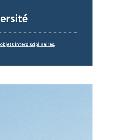
versité
objets interdisciplinaires
,