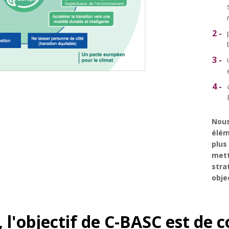
Nous
élém
plus
met
stra
obje
 l'objectif de C-BASC est de c