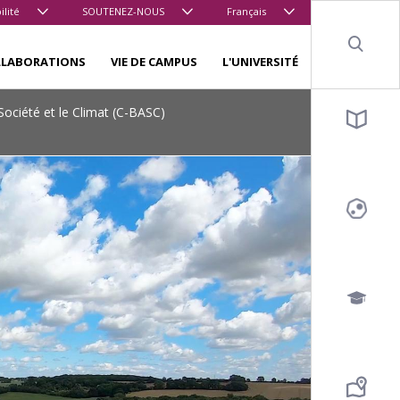
ilité
SOUTENEZ-NOUS
Français
Sear
LLABORATIONS
VIE DE CAMPUS
L'UNIVERSITÉ
a Société et le Climat (C-BASC)