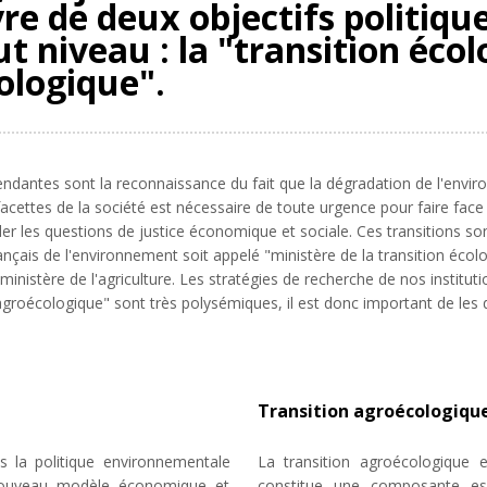
re de deux objectifs politiqu
t niveau : la "transition écol
ologique".
pendantes sont la reconnaissance du fait que la dégradation de l'env
cettes de la société est nécessaire de toute urgence pour faire face 
 les questions de justice économique et sociale. Ces transitions sont
nçais de l'environnement soit appelé "ministère de la transition écol
u ministère de l'agriculture. Les stratégies de recherche de nos institut
agroécologique" sont très polysémiques, il est donc important de les dé
Transition agroécologiqu
ns la politique environnementale
La
transition agroécologique e
nouveau modèle économique et
constitue une composante esse