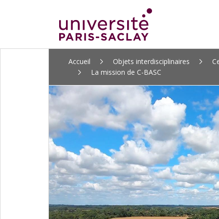
ALLER
Accueil
Objets interdisciplinaires
Ce
AU
La mission de C-BASC
CONTENU
PRINCIPAL