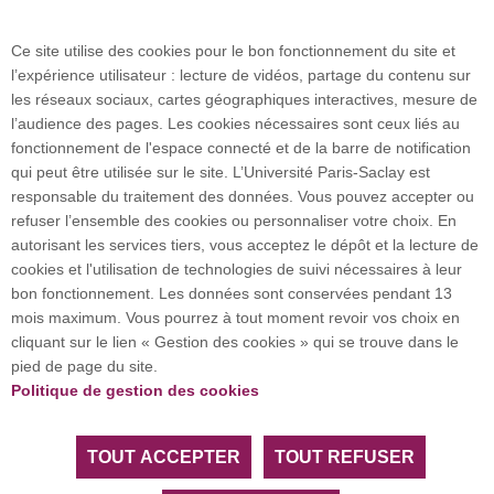
Plan des campus
Ce site utilise des cookies pour le bon fonctionnement du site et
l’expérience utilisateur : lecture de vidéos, partage du contenu sur
Plan du site
les réseaux sociaux, cartes géographiques interactives, mesure de
l’audience des pages. Les cookies nécessaires sont ceux liés au
fonctionnement de l'espace connecté et de la barre de notification
Investissement d’avenir (CGI)
qui peut être utilisée sur le site. L’Université Paris-Saclay est
responsable du traitement des données. Vous pouvez accepter ou
refuser l’ensemble des cookies ou personnaliser votre choix. En
Accueil des publics internationaux
autorisant les services tiers, vous acceptez le dépôt et la lecture de
cookies et l'utilisation de technologies de suivi nécessaires à leur
bon fonctionnement. Les données sont conservées pendant 13
mois maximum. Vous pourrez à tout moment revoir vos choix en
L’Université Paris-Saclay coordonne l'Alliance
cliquant sur le lien « Gestion des cookies » qui se trouve dans le
européenne EUGLOH et est membre des réseaux
pied de page du site.
européens et internationaux CESAER, EUA, EUF,
Politique de gestion des cookies
LERU, U7+ et U21.
TOUT ACCEPTER
TOUT REFUSER
Tous droits réservés Université Paris-Saclay