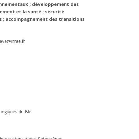
ironnementaux ; développement des
ement et la santé ; sécurité
es ; accompagnement des transitions
-eve@inrae.fr
ongiques du Blé
t Interactions Azote Pathogènes