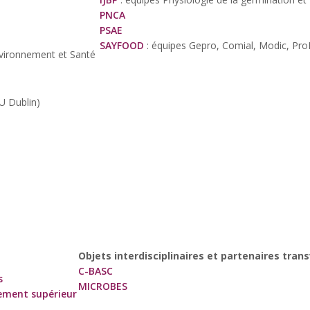
PNCA
PSAE
SAYFOOD
: équipes Gepro, Comial, Modic, Pr
Environnement et Santé
U Dublin)
Objets interdisciplinaires et partenaires trans
C-BASC
s
MICROBES
nement supérieur