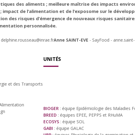
eptiques des aliments ; meilleure maîtrise des impacts env
 ; impact de l’alimentation et de l’exposome sur le développ
tion des risques d’émergence de nouveaux risques sanitair
imentation personnalisée.
 delphine.rousseau@inrae.fr
Anne SAINT-EVE
- SayFood - anne.saint
UNITÉS
rgie et des Transports
'Alimentation
BIOGER
: équipe Epidémiologie des Maladies F
ign
BREED
: équipes EPEE, PEPPS et RHuMA
ECOSYS
: équipe SOL
GABI
: équipe GALAC
IJBP
: équipes Physiologie de la germination e