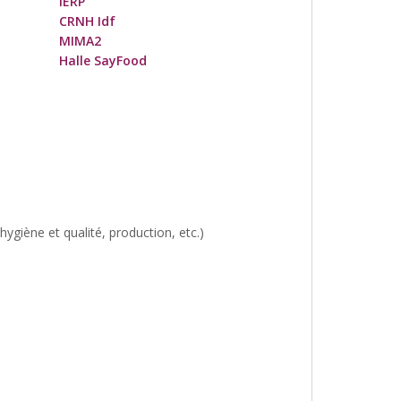
IERP
CRNH Idf
MIMA2
Halle SayFood
giène et qualité, production, etc.)