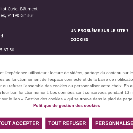
oliot Curie, Bâtiment
s, 91190 Gif-sur-
UN PROBLÈME SUR LE SITE ?
rd
COOKIES
5 67 50
Investissement d’aveni
Plan des campus
 et l’expérience utilisateur : lecture de vidéos, partage du contenu sur
 au fonctionnement de l'espace connecté et de la barre de notification q
u refuser l’ensemble des cookies ou personnaliser votre choix. En autor
res à leur bon fonctionnement. Les données sont conservées pendant 1
ce européenne EUGLOH et est membre des réseaux européens et
t sur le lien « Gestion des cookies » qui se trouve dans le pied de page 
Politique de gestion des cookies
TOUT ACCEPTER
TOUT REFUSER
PERSONNALIS