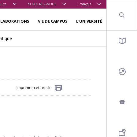
ilité
SOUTENEZ-NOUS
Français
Sear
LLABORATIONS
VIE DE CAMPUS
L'UNIVERSITÉ
ntique
Imprimer cet article
Partager