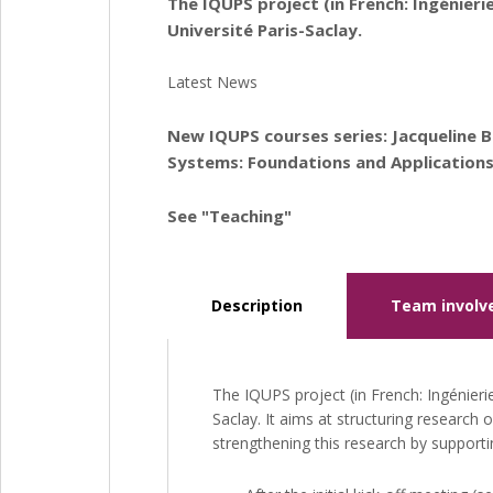
The IQUPS project (in French: Ingénierie
Université Paris-Saclay.
Latest News
New IQUPS courses series: Jacqueline 
Systems: Foundations and Applicatio
See "Teaching"
Description
Team involv
The IQUPS project (in French: Ingénierie
Saclay. It aims at structuring research o
strengthening this research by supportin