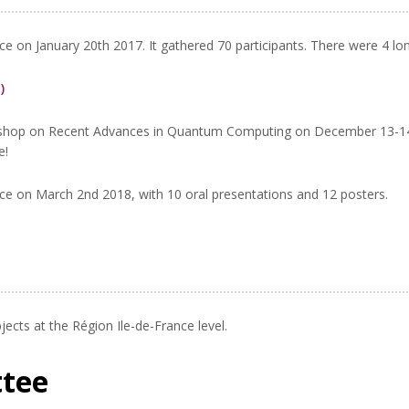
e on January 20th 2017. It gathered 70 participants. There were 4 lon
)
kshop on Recent Advances in Quantum Computing on December 13-14,
e!
ce on March 2nd 2018, with 10 oral presentations and 12 posters.
jects at the Région Ile-de-France level.
ttee