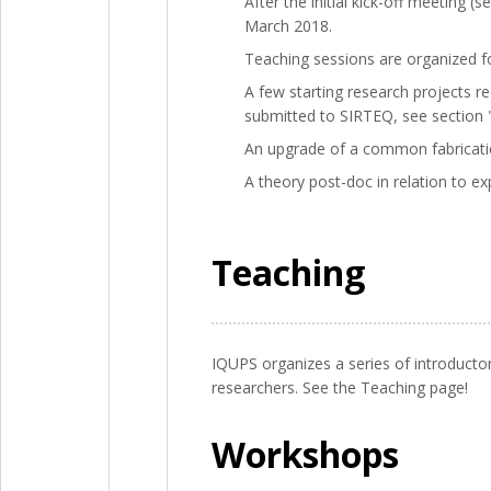
After the initial kick-off meetin
March 2018.
Teaching sessions are organized f
A few starting research projects 
submitted to SIRTEQ, see section "
An upgrade of a common fabrication
A theory post-doc in relation to 
Teaching
IQUPS organizes a series of introduct
researchers. See the Teaching page!
Workshops