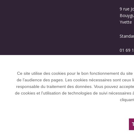
9 rue J
Bouygue
Yvette
Standa
01 69 1
Ce site utilise des cookies pour le bon fonctionnement du site
de l’audience des pages. Les cookies nécessaires sont ceux liés
responsable du traitement des données. Vous pouvez accepter o
de cookies et l'utilisation de technologies de suivi nécessai
L’Université Paris-Saclay coordonne l'Allian
cliquan
et U21.
Tous droits réservés Université Paris-Saclay
Accessibilité :
partiellement conforme