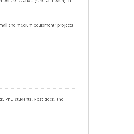
ember 2017, and a general meeting in
"small and medium equipment" projects
ts, PhD students, Post-docs, and