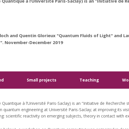
 Quantique à l’Université Paris-Saclay) is an “Initiative de
Bloch and Quentin Glorieux "Quantum Fluids of Light" and 
ns". November-December 2019
ed
Small projects
Teaching
Wo
 Quantique à l’Université Paris-Saclay) is an “Initiative de Recherche s
n quantum engineering at Université Paris-Saclay; at improving its visibi
g: scientific reactivity on emerging subjects, theory in contact with ex