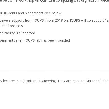
g (see below), a workshop on Quantum computing was orgnaized in dec
or students and researchers (see below)
receive a support from IQUPS. From 2018 on, IQUPS will co-support 
small projects".
 facility is supported
experiments in an IQUPS lab has been founded
ory lectures on Quantum Engineering. They are open to Master studen