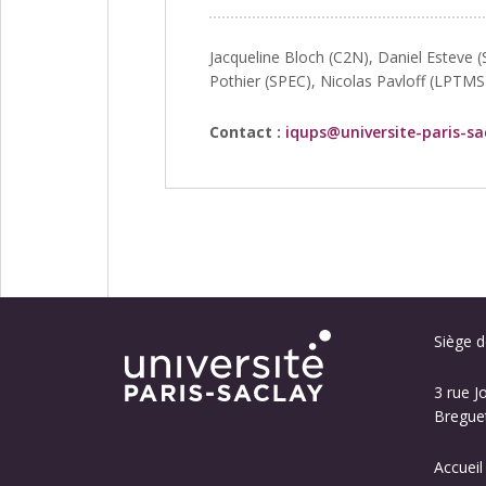
Jacqueline Bloch (C2N), Daniel Esteve 
Pothier (SPEC), Nicolas Pavloff (LPTMS
Contact :
iqups@universite-paris-sa
Siège de
3 rue J
Breguet
Accueil