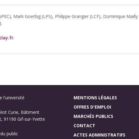
(SPEC), Mark Goerbig (LPS), Philippe Grangier (LCF), Dominique Maill
).
clay.fr
.
 l'université
MENTIONS LÉGALES
OFFRES D'EMPLOI
oliot Curie, Bâtiment
MARCHÉS PUBLICS
, 91190 Gif-sur-Yvette
CONTACT
 du public
ACTES ADMINISTRATIFS