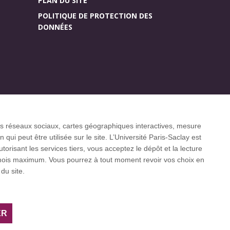
PLAN DU SITE
POLITIQUE DE PROTECTION DES
DONNÉES
Accueil des publics
r (CGI)
internationaux
 les réseaux sociaux, cartes géographiques interactives, mesure
ui peut être utilisée sur le site. L’Université Paris-Saclay est
isant les services tiers, vous acceptez le dépôt et la lecture
3 mois maximum. Vous pourrez à tout moment revoir vos choix en
 internationaux CESAER, EUA, EUF, LERU, U7+
du site.
ER
Facebook
LinkedIn
Youtube
Bluesky
Instagram