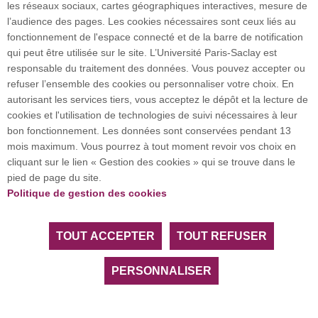
les réseaux sociaux, cartes géographiques interactives, mesure de
l’audience des pages. Les cookies nécessaires sont ceux liés au
fonctionnement de l'espace connecté et de la barre de notification
Investissement d’avenir (CGI)
qui peut être utilisée sur le site. L’Université Paris-Saclay est
responsable du traitement des données. Vous pouvez accepter ou
refuser l’ensemble des cookies ou personnaliser votre choix. En
Accueil des publics internationaux
autorisant les services tiers, vous acceptez le dépôt et la lecture de
cookies et l'utilisation de technologies de suivi nécessaires à leur
bon fonctionnement. Les données sont conservées pendant 13
mois maximum. Vous pourrez à tout moment revoir vos choix en
L’Université Paris-Saclay coordonne l'Alliance
cliquant sur le lien « Gestion des cookies » qui se trouve dans le
européenne EUGLOH et est membre des réseaux
pied de page du site.
européens et internationaux CESAER, EUA, EUF,
Politique de gestion des cookies
LERU, U7+ et U21.
TOUT ACCEPTER
TOUT REFUSER
Tous droits réservés Université Paris-Saclay
Accessibilité :
partiellement conforme
PERSONNALISER
Facebook
LinkedIn
Youtube
Bluesky
Instagram