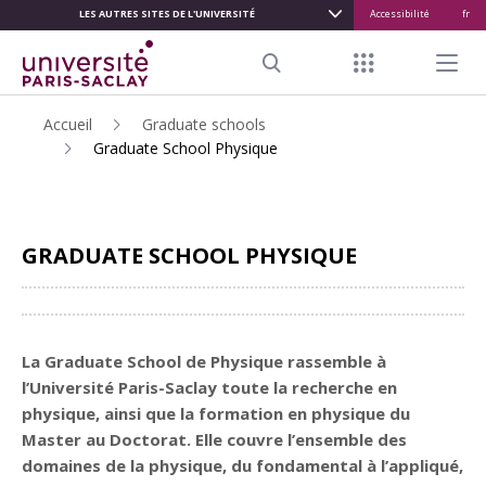
LES AUTRES SITES DE L'UNIVERSITÉ
Accessibilité
fr
ALLER
AU
Menu raccour
Menu pr
CONTENU
Search
PRINCIPAL
Accueil
Graduate schools
Graduate School Physique
GRADUATE SCHOOL PHYSIQUE
Partager
La Graduate School de Physique rassemble à
l’Université Paris-Saclay toute la recherche en
physique, ainsi que la formation en physique du
Master au Doctorat. Elle couvre l’ensemble des
domaines de la physique, du fondamental à l’appliqué,