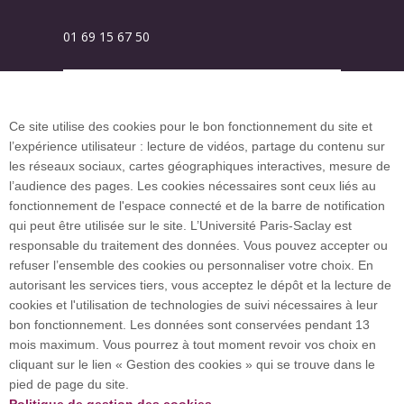
01 69 15 67 50
Plan des campus
Ce site utilise des cookies pour le bon fonctionnement du site et
l’expérience utilisateur : lecture de vidéos, partage du contenu sur
Plan du site
les réseaux sociaux, cartes géographiques interactives, mesure de
l’audience des pages. Les cookies nécessaires sont ceux liés au
fonctionnement de l'espace connecté et de la barre de notification
Investissement d’avenir (CGI)
qui peut être utilisée sur le site. L’Université Paris-Saclay est
responsable du traitement des données. Vous pouvez accepter ou
refuser l’ensemble des cookies ou personnaliser votre choix. En
Accueil des publics internationaux
autorisant les services tiers, vous acceptez le dépôt et la lecture de
cookies et l'utilisation de technologies de suivi nécessaires à leur
bon fonctionnement. Les données sont conservées pendant 13
mois maximum. Vous pourrez à tout moment revoir vos choix en
L’Université Paris-Saclay coordonne l'Alliance
cliquant sur le lien « Gestion des cookies » qui se trouve dans le
européenne EUGLOH et est membre des réseaux
pied de page du site.
européens et internationaux CESAER, EUA, EUF,