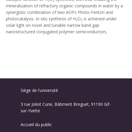
2
2
mineralization of refractory organic compounds in water by a
synergistic combination of two AOPs Photo-Fenton and
photocatalysis. In-situ synthesis of H
O
is achieved under
2
2
solar light on novel and tunable narrow band gap
nanostructured conjugated polymer semiconductors.
Siège de l'université
3 rue Joliot Curie, Bâtiment Breguet, 91190 Gif-
sur-Yvette
Accueil du public