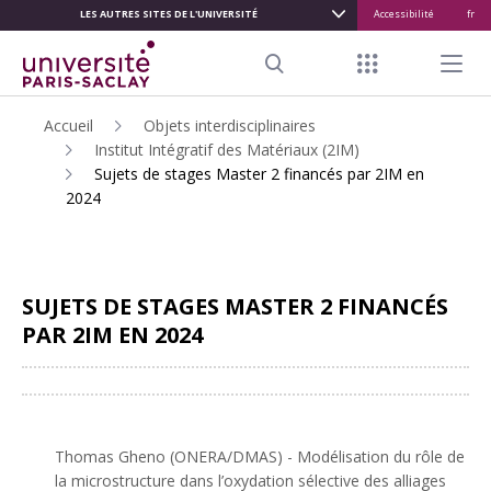
LES AUTRES SITES DE L'UNIVERSITÉ
Accessibilité
fr
ALLER
AU
Menu raccour
Menu pr
CONTENU
Search
PRINCIPAL
Accueil
Objets interdisciplinaires
Institut Intégratif des Matériaux (2IM)
Sujets de stages Master 2 financés par 2IM en
2024
SUJETS DE STAGES MASTER 2 FINANCÉS
PAR 2IM EN 2024
Partager
Thomas Gheno (ONERA/DMAS) - Modélisation du rôle de
la microstructure dans l’oxydation sélective des alliages