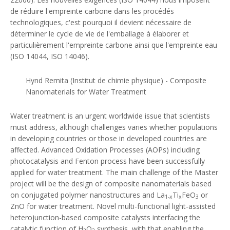
de réduire l'empreinte carbone dans les procédés
technologiques, c'est pourquoi il devient nécessaire de
déterminer le cycle de vie de l'emballage à élaborer et
particulièrement l'empreinte carbone ainsi que l'empreinte eau
(ISO 14044, ISO 14046).
Hynd Remita (Institut de chimie physique) - Composite
Nanomaterials for Water Treatment
Water treatment is an urgent worldwide issue that scientists
must address, although challenges varies whether populations
in developing countries or those in developed countries are
affected. Advanced Oxidation Processes (AOPs) including
photocatalysis and Fenton process have been successfully
applied for water treatment. The main challenge of the Master
project will be the design of composite nanomaterials based
on conjugated polymer nanostructures and La
Ti
FeO
or
1-x
x
3
ZnO for water treatment. Novel multi-functional light-assisted
heterojunction-based composite catalysts interfacing the
catalytic function of H
O
synthesis, with that enabling the