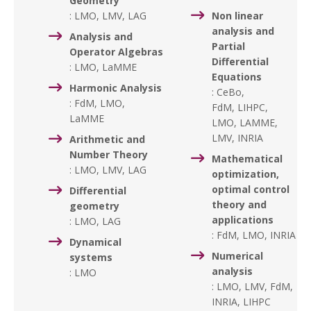
Geometry
: LMO, LMV, LAG
Non linear
analysis and
Analysis and
Partial
Operator Algebras
Differential
: LMO, LaMME
Equations
Harmonic Analysis
: CeBo,
: FdM, LMO,
FdM, LIHPC,
LaMME
LMO, LAMME,
LMV, INRIA
Arithmetic and
Number Theory
Mathematical
: LMO, LMV, LAG
optimization,
optimal control
Differential
theory and
geometry
applications
: LMO, LAG
: FdM, LMO, INRIA
Dynamical
Numerical
systems
analysis
: LMO
: LMO, LMV, FdM,
INRIA, LIHPC