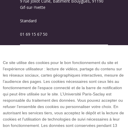
9 rue Joliot Curie, Bâtiment Bouygues, 91190
Gif-sur-Yvette
Standard
01 69 15 67 50
Plan des campus
Ce site utilise des cookies pour le bon fonctionnement du site et
l’expérience utilisateur : lecture de vidéos, partage du contenu sur
Plan du site
les réseaux sociaux, cartes géographiques interactives, mesure de
l’audience des pages. Les cookies nécessaires sont ceux liés au
fonctionnement de l'espace connecté et de la barre de notification
Investissement d’avenir (CGI)
qui peut être utilisée sur le site. L’Université Paris-Saclay est
responsable du traitement des données. Vous pouvez accepter ou
refuser l’ensemble des cookies ou personnaliser votre choix. En
Accueil des publics internationaux
autorisant les services tiers, vous acceptez le dépôt et la lecture de
cookies et l'utilisation de technologies de suivi nécessaires à leur
bon fonctionnement. Les données sont conservées pendant 13