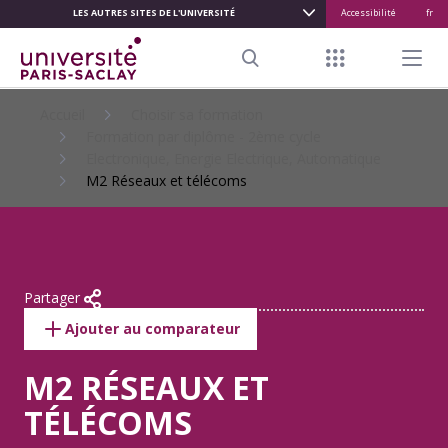
LES AUTRES SITES DE L'UNIVERSITÉ
Accessibilité
fr
ALLER
AU
Menu raccour
Menu pr
CONTENU
Search
PRINCIPAL
Accueil
Choisir sa formation
Formation par diplôme - 2ème cycle
Electronique, Energie Electrique, Automatique
M2 Réseaux et télécoms
Partager
Ajouter au comparateur
M2 RÉSEAUX ET
TÉLÉCOMS