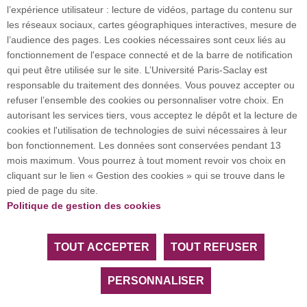
l’expérience utilisateur : lecture de vidéos, partage du contenu sur
Plan du site
les réseaux sociaux, cartes géographiques interactives, mesure de
l’audience des pages. Les cookies nécessaires sont ceux liés au
fonctionnement de l'espace connecté et de la barre de notification
Investissement d’avenir (CGI)
qui peut être utilisée sur le site. L’Université Paris-Saclay est
responsable du traitement des données. Vous pouvez accepter ou
refuser l’ensemble des cookies ou personnaliser votre choix. En
Accueil des publics internationaux
autorisant les services tiers, vous acceptez le dépôt et la lecture de
cookies et l'utilisation de technologies de suivi nécessaires à leur
bon fonctionnement. Les données sont conservées pendant 13
mois maximum. Vous pourrez à tout moment revoir vos choix en
L’Université Paris-Saclay coordonne l'Alliance
cliquant sur le lien « Gestion des cookies » qui se trouve dans le
européenne EUGLOH et est membre des réseaux
pied de page du site.
européens et internationaux CESAER, EUA, EUF,
Politique de gestion des cookies
LERU, U7+ et U21.
TOUT ACCEPTER
TOUT REFUSER
Tous droits réservés Université Paris-Saclay
Accessibilité :
partiellement conforme
PERSONNALISER