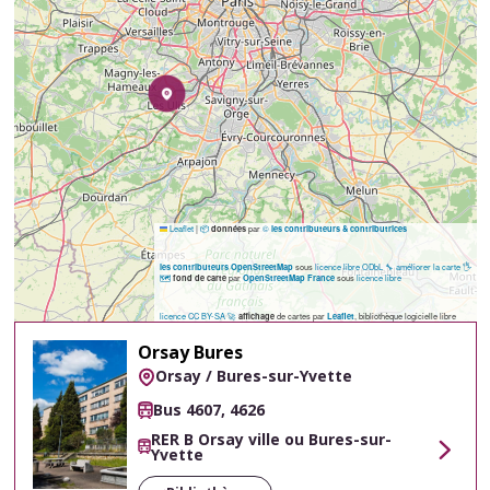
Leaflet
|
📦
par
©
données
les contributeurs & contributrices
sous
licence libre ODbL
🔧 améliorer la carte
🖐️
les contributeurs OpenStreetMap
🗺️
par
sous
licence libre
fond de carte
OpenStreetMap France
licence CC BY-SA
🚀
de cartes par
, bibliothèque logicielle libre
affichage
Leaflet
Orsay Bures
Orsay / Bures-sur-Yvette
Bus 4607, 4626
RER B Orsay ville ou Bures-sur-
Yvette
Voir