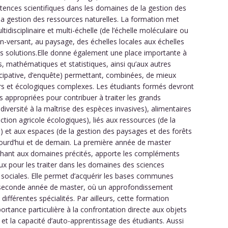
tences scientifiques dans les domaines de la gestion des
 la gestion des ressources naturelles. La formation met
ltidisciplinaire et multi-échelle (de l’échelle moléculaire ou
in-versant, au paysage, des échelles locales aux échelles
des solutions.Elle donne également une place importante à
, mathématiques et statistiques, ainsi qu’aux autres
cipative, d’enquête) permettant, combinées, de mieux
ers et écologiques complexes. Les étudiants formés devront
 appropriées pour contribuer à traiter les grands
iversité à la maîtrise des espèces invasives), alimentaires
ion agricole écologiques), liés aux ressources (de la
ue) et aux espaces (de la gestion des paysages et des forêts
ourd’hui et de demain. La première année de master
chant aux domaines précités, apporte les compléments
raux pour les traiter dans les domaines des sciences
 sociales. Elle permet d’acquérir les bases communes
la seconde année de master, où un approfondissement
 différentes spécialités. Par ailleurs, cette formation
rtance particulière à la confrontation directe aux objets
et la capacité d’auto-apprentissage des étudiants. Aussi