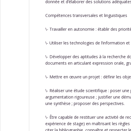
donnée et d’élaborer des solutions adéquates
Compétences transversales et linguistiques
\- Travailler en autonomie : établir des priori
\- Utiliser les technologies de l’information 
\- Développer des aptitudes à la recherche do
documents en articulant expression orale, gra
\- Mettre en œuvre un projet : définir les objec
\- Réaliser une étude scientifique : poser un
argumentation rigoureuse ; justifier une déma
une synthèse ; proposer des perspectives.
\- Être capable de restituer une activité de r
expérience de stage) en maîtrisant les règles
citer la bibliographie, connaître et respecter