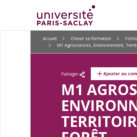
ALLER
Accueil
Choisir sa formation
Forma
AU
M1 Agrosciences, Environnement, Territ
CONTENU
PRINCIPAL
Ajouter au co
Partager
M1 AGROS
ENVIRONN
TERRITOIR