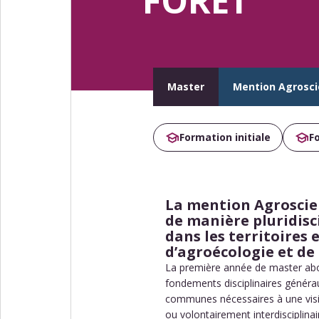
FORÊT
Master
Mention Agroscie
Formation initiale
F
La mention Agroscien
de manière pluridisci
dans les territoires 
d’agroécologie et de
La première année de master abor
fondements disciplinaires générau
communes nécessaires à une visi
ou volontairement interdisciplinair