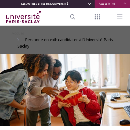
LES AUTRES SITES DE L'UNIVERSITÉ
Accessibilité
fr
ALLER
AU
Menu raccour
Menu pr
CONTENU
Search
PRINCIPAL
Accueil
Personne en exil: candidater à l’Université Paris-
Saclay