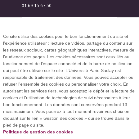
01 69 15 67 50
Plan des campus
Ce site utilise des cookies pour le bon fonctionnement du site et
l’expérience utilisateur : lecture de vidéos, partage du contenu sur
Plan du site
les réseaux sociaux, cartes géographiques interactives, mesure de
l’audience des pages. Les cookies nécessaires sont ceux liés au
fonctionnement de l'espace connecté et de la barre de notification
Investissement d’avenir (CGI)
qui peut être utilisée sur le site. L’Université Paris-Saclay est
responsable du traitement des données. Vous pouvez accepter ou
refuser l’ensemble des cookies ou personnaliser votre choix. En
Accueil des publics internationaux
autorisant les services tiers, vous acceptez le dépôt et la lecture de
cookies et l'utilisation de technologies de suivi nécessaires à leur
bon fonctionnement. Les données sont conservées pendant 13
mois maximum. Vous pourrez à tout moment revoir vos choix en
L’Université Paris-Saclay coordonne l'Alliance
cliquant sur le lien « Gestion des cookies » qui se trouve dans le
européenne EUGLOH et est membre des réseaux
pied de page du site.
européens et internationaux CESAER, EUA, EUF,
Politique de gestion des cookies
LERU, U7+ et U21.