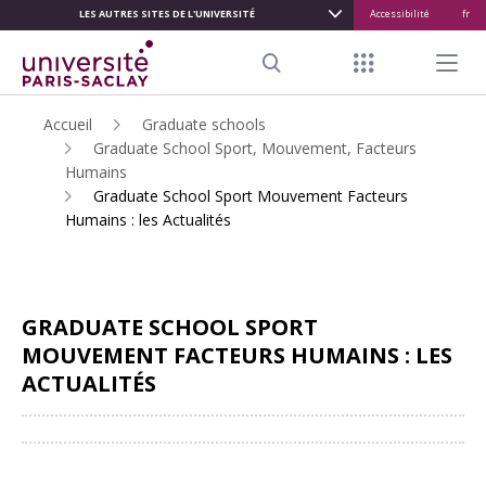
LES AUTRES SITES DE L'UNIVERSITÉ
Accessibilité
fr
ALLER
AU
Menu raccour
Menu pr
CONTENU
Search
PRINCIPAL
Accueil
Graduate schools
Graduate School Sport, Mouvement, Facteurs
Humains
Graduate School Sport Mouvement Facteurs
Humains : les Actualités
GRADUATE SCHOOL SPORT
MOUVEMENT FACTEURS HUMAINS : LES
ACTUALITÉS
Partager