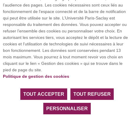
l’audience des pages. Les cookies nécessaires sont ceux liés au
fonctionnement de l'espace connecté et de la barre de notification
qui peut être utilisée sur le site. L’Université Paris-Saclay est
responsable du traitement des données. Vous pouvez accepter ou
refuser l’ensemble des cookies ou personnaliser votre choix. En
autorisant les services tiers, vous acceptez le dépôt et la lecture de
cookies et l'utilisation de technologies de suivi nécessaires à leur
Fête de la Science à Evry
bon fonctionnement. Les données sont conservées pendant 13
Paris-Saclay
mois maximum. Vous pourrez à tout moment revoir vos choix en
cliquant sur le lien « Gestion des cookies » qui se trouve dans le
pied de page du site.
Politique de gestion des cookies
Immersion scientifique pour les élèves du primaire au lycée,
lors de la Fête de la Science à l'université d'Evry Paris-Saclay:
TOUT ACCEPTER
TOUT REFUSER
Pendant deux journées riches en découvertes, les mardi 7 et
mercredi 8 octobre, les étudiants du Master 2 Sport Science
PERSONNALISER
for Health and Performance (SSHP), accompagnés des
collègues du Laboratoire de Biologie de l'Exercice pour la
Performance et la Santé (LBEPS), ont offert aux élèves du CE2
à la Terminale et leurs enseignants, une véritable plongée dans