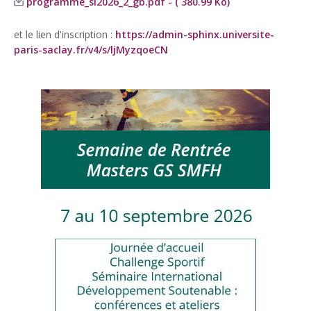
programme_si2026_2_gb.pdf - ( 380.99 Ko)
et le lien d'inscription :
https://admin-sphinx.universite-
paris-saclay.fr/v4/s/ljMyzqoeCN