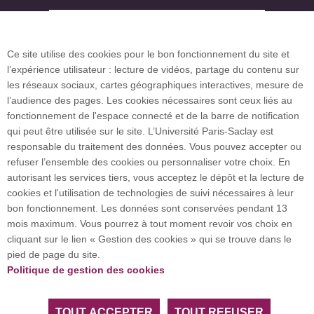
Plan des campus
Ce site utilise des cookies pour le bon fonctionnement du site et
l’expérience utilisateur : lecture de vidéos, partage du contenu sur
Plan du site
les réseaux sociaux, cartes géographiques interactives, mesure de
l’audience des pages. Les cookies nécessaires sont ceux liés au
fonctionnement de l'espace connecté et de la barre de notification
Investissement d’avenir (CGI)
qui peut être utilisée sur le site. L’Université Paris-Saclay est
responsable du traitement des données. Vous pouvez accepter ou
refuser l’ensemble des cookies ou personnaliser votre choix. En
Accueil des publics internationaux
autorisant les services tiers, vous acceptez le dépôt et la lecture de
cookies et l'utilisation de technologies de suivi nécessaires à leur
bon fonctionnement. Les données sont conservées pendant 13
mois maximum. Vous pourrez à tout moment revoir vos choix en
L’Université Paris-Saclay coordonne l'Alliance
cliquant sur le lien « Gestion des cookies » qui se trouve dans le
européenne EUGLOH et est membre des réseaux
pied de page du site.
européens et internationaux CESAER, EUA, EUF,
Politique de gestion des cookies
LERU, U7+ et U21.
TOUT ACCEPTER
TOUT REFUSER