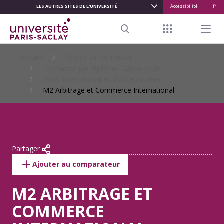
LES AUTRES SITES DE L'UNIVERSITÉ
Accessibilité
fr
ALLER
AU
Menu raccour
Menu pr
CONTENU
Search
PRINCIPAL
Accueil
Choisir sa formation
Formation par diplôme - 2ème cycle
Droit international et droit européen
M2 Arbitrage et Commerce International
Partager
Ajouter au comparateur
M2 ARBITRAGE ET
COMMERCE