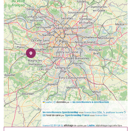
Leaflet
|
📦
par
©
données
les contributeurs & contributrices
sous
licence libre ODbL
🔧 améliorer la carte
🖐️
les contributeurs OpenStreetMap
🗺️
par
sous
licence libre
fond de carte
OpenStreetMap France
licence CC BY-SA
🚀
de cartes par
, bibliothèque logicielle libre
affichage
Leaflet