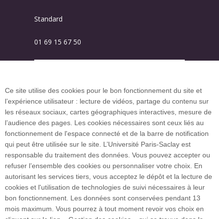
Standard
01 69 15 67 50
Plan des campus
Ce site utilise des cookies pour le bon fonctionnement du site et
l’expérience utilisateur : lecture de vidéos, partage du contenu sur
Plan du site
les réseaux sociaux, cartes géographiques interactives, mesure de
l’audience des pages. Les cookies nécessaires sont ceux liés au
fonctionnement de l'espace connecté et de la barre de notification
Investissement d’avenir (CGI)
qui peut être utilisée sur le site. L’Université Paris-Saclay est
responsable du traitement des données. Vous pouvez accepter ou
refuser l’ensemble des cookies ou personnaliser votre choix. En
Accueil des publics internationaux
autorisant les services tiers, vous acceptez le dépôt et la lecture de
cookies et l'utilisation de technologies de suivi nécessaires à leur
bon fonctionnement. Les données sont conservées pendant 13
mois maximum. Vous pourrez à tout moment revoir vos choix en
L’Université Paris-Saclay coordonne l'Alliance