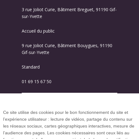
3 rue Joliot Curie, Bâtiment Breguet, 91190 Gif-
sur-Yvette
Accueil du public
9 rue Joliot Curie, Bâtiment Bouygues, 91190
Gif-sur-Yvette
Standard
01 69 15 67 50
Plan des campus
Ce site utilise des cookies pour le bon fonctionnement du site et
l’expérience utilisateur : lecture de vidéos, partage du contenu sur
Plan du site
les réseaux sociaux, cartes géographiques interactives, mesure de
l’audience des pages. Les cookies nécessaires sont ceux liés au