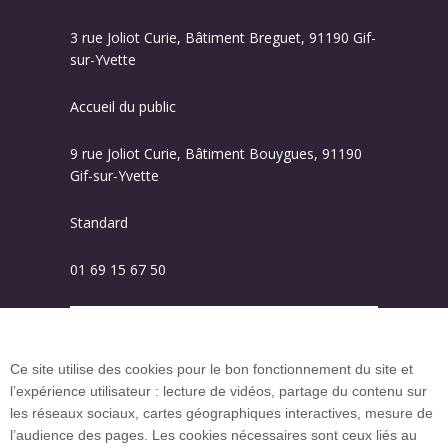
3 rue Joliot Curie, Bâtiment Breguet, 91190 Gif-
sur-Yvette
Accueil du public
9 rue Joliot Curie, Bâtiment Bouygues, 91190
Gif-sur-Yvette
Standard
01 69 15 67 50
Plan des campus
Ce site utilise des cookies pour le bon fonctionnement du site et
l’expérience utilisateur : lecture de vidéos, partage du contenu sur
Plan du site
les réseaux sociaux, cartes géographiques interactives, mesure de
l’audience des pages. Les cookies nécessaires sont ceux liés au