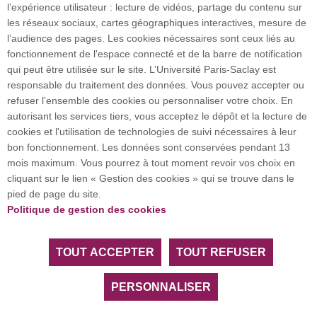
l’expérience utilisateur : lecture de vidéos, partage du contenu sur
Plan du site
les réseaux sociaux, cartes géographiques interactives, mesure de
l’audience des pages. Les cookies nécessaires sont ceux liés au
fonctionnement de l'espace connecté et de la barre de notification
Investissement d’avenir (CGI)
qui peut être utilisée sur le site. L’Université Paris-Saclay est
responsable du traitement des données. Vous pouvez accepter ou
refuser l’ensemble des cookies ou personnaliser votre choix. En
Accueil des publics internationaux
autorisant les services tiers, vous acceptez le dépôt et la lecture de
cookies et l'utilisation de technologies de suivi nécessaires à leur
bon fonctionnement. Les données sont conservées pendant 13
mois maximum. Vous pourrez à tout moment revoir vos choix en
L’Université Paris-Saclay coordonne l'Alliance
cliquant sur le lien « Gestion des cookies » qui se trouve dans le
européenne EUGLOH et est membre des réseaux
pied de page du site.
européens et internationaux CESAER, EUA, EUF,
Politique de gestion des cookies
LERU, U7+ et U21.
TOUT ACCEPTER
TOUT REFUSER
Tous droits réservés Université Paris-Saclay
Accessibilité :
partiellement conforme
PERSONNALISER