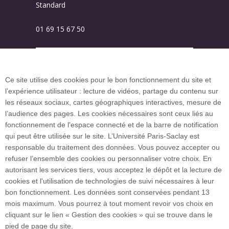
Standard
01 69 15 67 50
Plan des campus
Ce site utilise des cookies pour le bon fonctionnement du site et
l’expérience utilisateur : lecture de vidéos, partage du contenu sur
Plan du site
les réseaux sociaux, cartes géographiques interactives, mesure de
l’audience des pages. Les cookies nécessaires sont ceux liés au
fonctionnement de l'espace connecté et de la barre de notification
Investissement d’avenir (CGI)
qui peut être utilisée sur le site. L’Université Paris-Saclay est
responsable du traitement des données. Vous pouvez accepter ou
refuser l’ensemble des cookies ou personnaliser votre choix. En
Accueil des publics internationaux
autorisant les services tiers, vous acceptez le dépôt et la lecture de
cookies et l'utilisation de technologies de suivi nécessaires à leur
bon fonctionnement. Les données sont conservées pendant 13
mois maximum. Vous pourrez à tout moment revoir vos choix en
L’Université Paris-Saclay coordonne l'Alliance
cliquant sur le lien « Gestion des cookies » qui se trouve dans le
européenne EUGLOH et est membre des réseaux
pied de page du site.