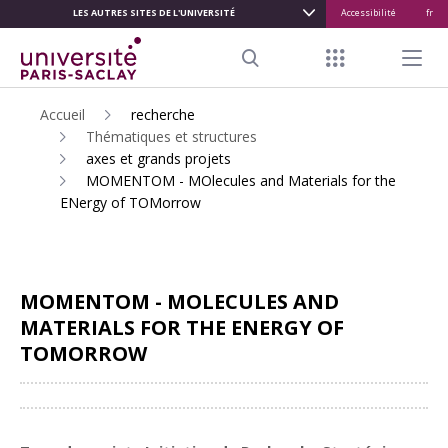
LES AUTRES SITES DE L'UNIVERSITÉ
Accessibilité
fr
ALLER
AU
Menu raccour
Menu pr
CONTENU
Search
PRINCIPAL
Accueil
recherche
Thématiques et structures
axes et grands projets
MOMENTOM - MOlecules and Materials for the
ENergy of TOMorrow
MOMENTOM - MOLECULES AND
MATERIALS FOR THE ENERGY OF
TOMORROW
Partager