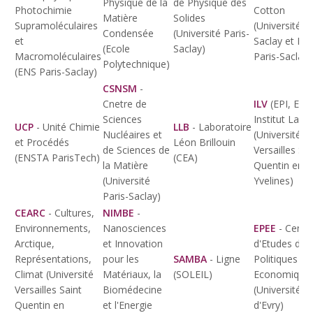
Physique de la
de Physique des
Photochimie
Cotton
Matière
Solides
Supramoléculaires
(Université Pa
Condensée
(Université Paris-
et
Saclay et EN
(Ecole
Saclay)
Macromoléculaires
Paris-Saclay)
Polytechnique)
(ENS Paris-Saclay)
CSNSM
-
Cnetre de
ILV
(EPI, ECH
Sciences
Institut Lavoi
UCP
- Unité Chimie
LLB
- Laboratoire
Nucléaires et
(Université
et Procédés
Léon Brillouin
de Sciences de
Versailles Sai
(ENSTA ParisTech)
(CEA)
la Matière
Quentin en
(Université
Yvelines)
Paris-Saclay)
CEARC
- Cultures,
NIMBE
-
Environnements,
Nanosciences
EPEE
- Centr
Arctique,
et Innovation
d'Etudes des
Représentations,
pour les
SAMBA
- Ligne
Politiques
Climat (Université
Matériaux, la
(SOLEIL)
Economique
Versailles Saint
Biomédecine
(Université
Quentin en
et l'Energie
d'Evry)