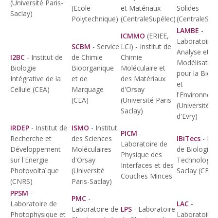
(Université Paris-
(Ecole
et Matériaux
Solides
Saclay)
Polytechnique)
(CentraleSupélec)
(CentraleSup
LAMBE
-
ICMMO
(ERIEE,
Laboratoire
SCBM
- Service
LCI) - Institut de
Analyse et
I2BC
- Institut de
de Chimie
Chimie
Modélisation
Biologie
Bioorganique
Moléculaire et
pour la Biolo
Intégrative de la
et de
des Matériaux
et
Cellule (CEA)
Marquage
d'Orsay
l'Environnem
(CEA)
(Université Paris-
(Université
Saclay)
d'Evry)
IRDEP
- Institut de
ISMO
- Institut
PICM
-
Recherche et
des Sciences
IBiTecs
- Inst
Laboratoire de
Développement
Moléculaires
de Biologie e
Physique des
sur l'Energie
d'Orsay
Technologie
Interfaces et des
Photovoltaïque
(Université
Saclay (CEA)
Couches Minces
(CNRS)
Paris-Saclay)
PPSM
-
PMC
-
Laboratoire de
LAC
-
Laboratoire de
LPS
- Laboratoire
Photophysique et
Laboratoire 