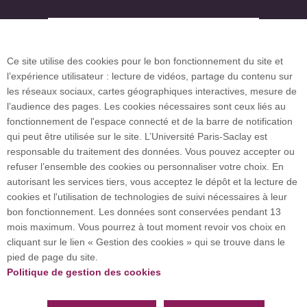
Plan des campus
Ce site utilise des cookies pour le bon fonctionnement du site et
l’expérience utilisateur : lecture de vidéos, partage du contenu sur
Plan du site
les réseaux sociaux, cartes géographiques interactives, mesure de
l’audience des pages. Les cookies nécessaires sont ceux liés au
fonctionnement de l'espace connecté et de la barre de notification
Investissement d’avenir (CGI)
qui peut être utilisée sur le site. L’Université Paris-Saclay est
responsable du traitement des données. Vous pouvez accepter ou
refuser l’ensemble des cookies ou personnaliser votre choix. En
Accueil des publics internationaux
autorisant les services tiers, vous acceptez le dépôt et la lecture de
cookies et l'utilisation de technologies de suivi nécessaires à leur
bon fonctionnement. Les données sont conservées pendant 13
mois maximum. Vous pourrez à tout moment revoir vos choix en
L’Université Paris-Saclay coordonne l'Alliance
cliquant sur le lien « Gestion des cookies » qui se trouve dans le
européenne EUGLOH et est membre des réseaux
pied de page du site.
européens et internationaux CESAER, EUA, EUF,
Politique de gestion des cookies
LERU, U7+ et U21.