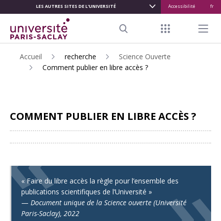
LES AUTRES SITES DE L'UNIVERSITÉ
Accessibilité
fr
ALLER
AU
Menu raccour
Menu pr
CONTENU
Search
PRINCIPAL
Accueil
recherche
Science Ouverte
Comment publier en libre accès ?
COMMENT PUBLIER EN LIBRE ACCÈS ?
Partager
« Faire du libre accès la règle pour l’ensemble des
publications scientifiques de l’Université »
—
Document unique de la Science ouverte (Université
Paris-Saclay), 2022