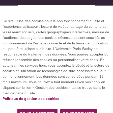
Plan des campus
Ce site utilise des cookies pour le bon fonctionnement du site et
l’expérience utilisateur : lecture de vidéos, partage du contenu sur
Plan du site
les réseaux sociaux, cartes géographiques interactives, mesure de
l’audience des pages. Les cookies nécessaires sont ceux liés au
fonctionnement de l'espace connecté et de la barre de notification
Investissement d’avenir (CGI)
qui peut être utilisée sur le site. L’Université Paris-Saclay est
responsable du traitement des données. Vous pouvez accepter ou
refuser l’ensemble des cookies ou personnaliser votre choix. En
Accueil des publics internationaux
autorisant les services tiers, vous acceptez le dépôt et la lecture de
cookies et l'utilisation de technologies de suivi nécessaires à leur
bon fonctionnement. Les données sont conservées pendant 13
mois maximum. Vous pourrez à tout moment revoir vos choix en
L’Université Paris-Saclay coordonne l'Alliance
cliquant sur le lien « Gestion des cookies » qui se trouve dans le
européenne EUGLOH et est membre des réseaux
pied de page du site.
européens et internationaux CESAER, EUA, EUF,
Politique de gestion des cookies
LERU, U7+ et U21.