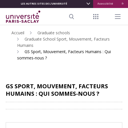
LES AUTRES SITES DE L'UNIVERSITÉ
Accessibilité
fr
ALLER
AU
Menu raccour
Menu pr
CONTENU
Search
PRINCIPAL
Accueil
Graduate schools
Graduate School Sport, Mouvement, Facteurs
Humains
GS Sport, Mouvement, Facteurs Humains : Qui
sommes-nous ?
GS SPORT, MOUVEMENT, FACTEURS
HUMAINS : QUI SOMMES-NOUS ?
Partager