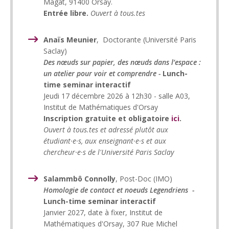
Magat, 91400 Orsay.
Entrée libre.
Ouvert à tous.tes
Anaïs Meunier
, Doctorante (Université Paris
Saclay)
Des nœuds sur papier, des nœuds dans l’espace :
un atelier pour voir et comprendre -
Lunch-
time seminar interactif
Jeudi 17 décembre 2026 à 12h30 - salle A03,
Institut de Mathématiques d'Orsay
Inscription gratuite et obligatoire
ici
.
Ouvert à tous.tes et adressé plutôt aux
étudiant·e·s, aux enseignant·e·s et aux
chercheur·e·s de l'Université Paris Saclay
Salammbô Connolly
, Post-Doc (IMO)
Homologie de contact et noeuds Legendriens -
Lunch-time seminar interactif
Janvier 2027, date à fixer, Institut de
Mathématiques d'Orsay, 307 Rue Michel