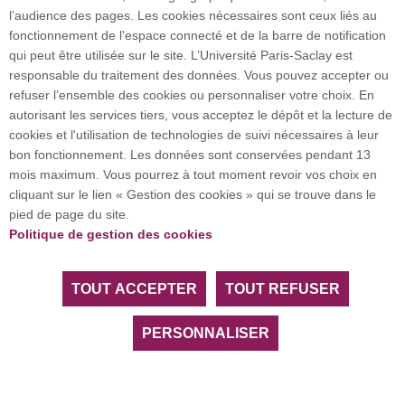
l’audience des pages. Les cookies nécessaires sont ceux liés au
fonctionnement de l'espace connecté et de la barre de notification
qui peut être utilisée sur le site. L’Université Paris-Saclay est
responsable du traitement des données. Vous pouvez accepter ou
refuser l’ensemble des cookies ou personnaliser votre choix. En
autorisant les services tiers, vous acceptez le dépôt et la lecture de
cookies et l'utilisation de technologies de suivi nécessaires à leur
bon fonctionnement. Les données sont conservées pendant 13
mois maximum. Vous pourrez à tout moment revoir vos choix en
Présentation du livre "Le
cliquant sur le lien « Gestion des cookies » qui se trouve dans le
Grand Almanach des
pied de page du site.
Mathématiques"
Politique de gestion des cookies
TOUT ACCEPTER
TOUT REFUSER
Jeudi 19 février à 17h00 en Amphithéâtre Yoccoz de
l'IMO,
Roger Mansuy aura la gentillesse de venir présenter son
PERSONNALISER
ouvrage, paru le 15 octobre 2025, "Le grand almanach des
mathématiques" au cours d'une conférence aussi édifiante
que distrayante. Il y sera question de tout ce qui peut entrer en
contact avec ou être traversé par les mathématiques.