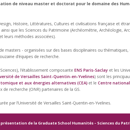
rmation de niveau master et doctorat pour le domaine des Hum
esign, Histoire, Littératures, Cultures et civilisations française et ét
 ainsi que les Sciences du Patrimoine (Archéométrie, Archéologie, Ar
et leurs méthodes associées).
de masters - organisées sur des bases disciplinaires ou thématiques, 
douzaine d’équipes de recherche.
es Sciences), l’établissement composante
ENS Paris-Saclay
et les Uni
versité de Versailles Saint-Quentin-en-Yvelines
) sont les princip
tomique et aux énergies alternatives (CEA)
et le
Centre national
x de recherche (ONR) partenaires de la GS.
rée par l’Université de Versailles Saint-Quentin-en-Yvelines.
 présentation de la Graduate School Humanités – Sciences du Pat