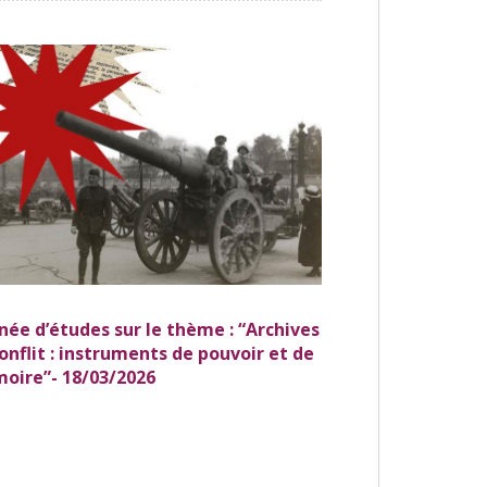
née d’études sur le thème : “Archives
onflit : instruments de pouvoir et de
oire”- 18/03/2026