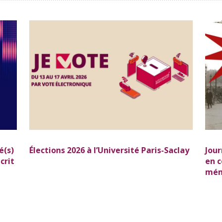
é(s)
Élections 2026 à l’Université Paris-Saclay
Jour
crit
en c
mém