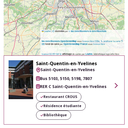
Leaflet
|
📦
par
©
données
les contributeurs & contributrices
sous
licence libre ODbL
🔧 améliorer la carte
🖐️
les contributeurs OpenStreetMap
🗺️
par
sous
licence libre
fond de carte
OpenStreetMap France
licence CC BY-SA
🚀
de cartes par
, bibliothèque logicielle libre
affichage
Leaflet
Saint-Quentin-en-Yvelines
Saint-Quentin-en-Yvelines
Bus 5103, 5150, 5198, 7807
RER C Saint-Quentin-en-Yvelines
Voir
Restaurant CROUS
Résidence étudiante
Bibliothèque