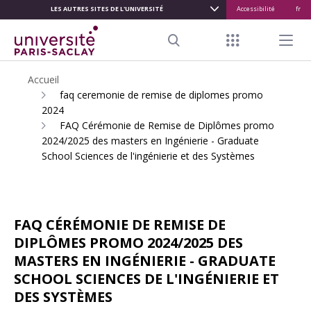
LES AUTRES SITES DE L'UNIVERSITÉ
Accessibilité
fr
ALLER
AU
Menu raccour
Menu pr
CONTENU
Search
PRINCIPAL
Accueil
faq ceremonie de remise de diplomes promo
2024
FAQ Cérémonie de Remise de Diplômes promo
2024/2025 des masters en Ingénierie - Graduate
School Sciences de l'ingénierie et des Systèmes
FAQ CÉRÉMONIE DE REMISE DE
DIPLÔMES PROMO 2024/2025 DES
MASTERS EN INGÉNIERIE - GRADUATE
SCHOOL SCIENCES DE L'INGÉNIERIE ET
DES SYSTÈMES