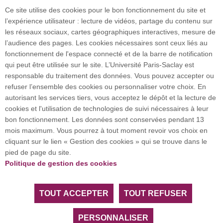
Ce site utilise des cookies pour le bon fonctionnement du site et
l’expérience utilisateur : lecture de vidéos, partage du contenu sur
Plan du site
les réseaux sociaux, cartes géographiques interactives, mesure de
l’audience des pages. Les cookies nécessaires sont ceux liés au
fonctionnement de l'espace connecté et de la barre de notification
Investissement d’avenir (CGI)
qui peut être utilisée sur le site. L’Université Paris-Saclay est
responsable du traitement des données. Vous pouvez accepter ou
refuser l’ensemble des cookies ou personnaliser votre choix. En
Accueil des publics internationaux
autorisant les services tiers, vous acceptez le dépôt et la lecture de
cookies et l'utilisation de technologies de suivi nécessaires à leur
bon fonctionnement. Les données sont conservées pendant 13
mois maximum. Vous pourrez à tout moment revoir vos choix en
L’Université Paris-Saclay coordonne l'Alliance
cliquant sur le lien « Gestion des cookies » qui se trouve dans le
européenne EUGLOH et est membre des réseaux
pied de page du site.
européens et internationaux CESAER, EUA, EUF,
Politique de gestion des cookies
LERU, U7+ et U21.
TOUT ACCEPTER
TOUT REFUSER
Tous droits réservés Université Paris-Saclay
Accessibilité :
partiellement conforme
PERSONNALISER