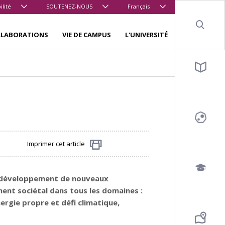
ilité
SOUTENEZ-NOUS
Français
Sear
LLABORATIONS
VIE DE CAMPUS
L'UNIVERSITÉ
Imprimer cet article
Partager
 le développement de nouveaux
ment sociétal dans tous les domaines :
ergie propre et défi climatique,