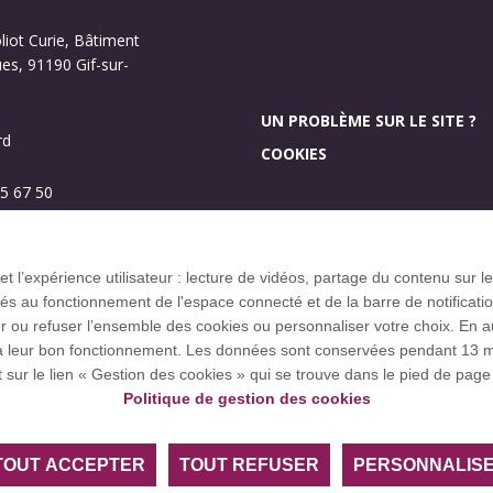
oliot Curie, Bâtiment
s, 91190 Gif-sur-
UN PROBLÈME SUR LE SITE ?
rd
COOKIES
5 67 50
Investissement d’aveni
Plan des campus
 et l’expérience utilisateur : lecture de vidéos, partage du contenu sur
 au fonctionnement de l'espace connecté et de la barre de notification q
u refuser l’ensemble des cookies ou personnaliser votre choix. En autor
res à leur bon fonctionnement. Les données sont conservées pendant 1
ce européenne EUGLOH et est membre des réseaux européens et
t sur le lien « Gestion des cookies » qui se trouve dans le pied de page 
Politique de gestion des cookies
TOUT ACCEPTER
TOUT REFUSER
PERSONNALIS