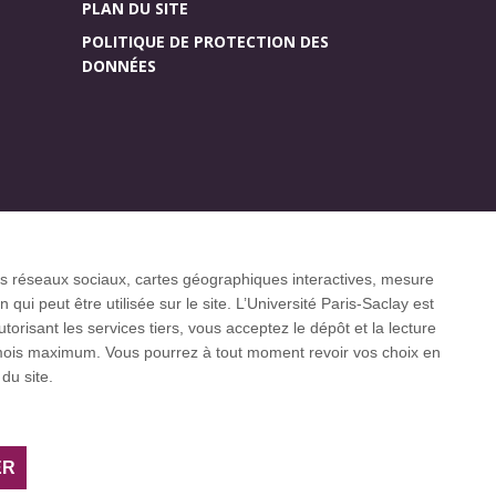
PLAN DU SITE
POLITIQUE DE PROTECTION DES
DONNÉES
Accueil des publics
r (CGI)
internationaux
 les réseaux sociaux, cartes géographiques interactives, mesure
ui peut être utilisée sur le site. L’Université Paris-Saclay est
isant les services tiers, vous acceptez le dépôt et la lecture
3 mois maximum. Vous pourrez à tout moment revoir vos choix en
 internationaux CESAER, EUA, EUF, LERU, U7+
du site.
ER
Facebook
LinkedIn
Youtube
Bluesky
Instagram