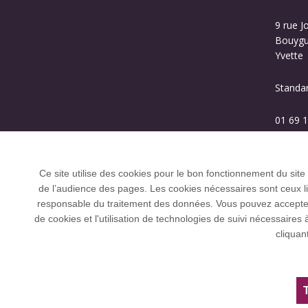
9 rue J
Bouygue
Yvette
Standa
01 69 1
Ce site utilise des cookies pour le bon fonctionnement du site
de l’audience des pages. Les cookies nécessaires sont ceux liés
responsable du traitement des données. Vous pouvez accepter o
de cookies et l'utilisation de technologies de suivi nécessai
L’Université Paris-Saclay coordonne l'Allian
cliquan
et U21.
Tous droits réservés Université Paris-Saclay
Accessibilité :
partiellement conforme