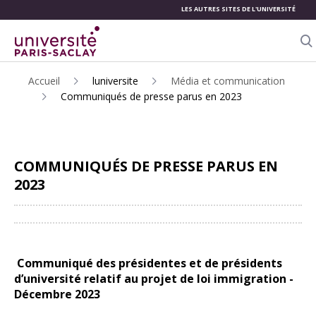
LES AUTRES SITES DE L'UNIVERSITÉ
ALLER
AU
CONTENU
S
PRINCIPAL
Accueil
luniversite
Média et communication
Communiqués de presse parus en 2023
COMMUNIQUÉS DE PRESSE PARUS EN
2023
Partager
Communiqué des présidentes et de présidents
d’université relatif au projet de loi immigration -
Décembre 2023