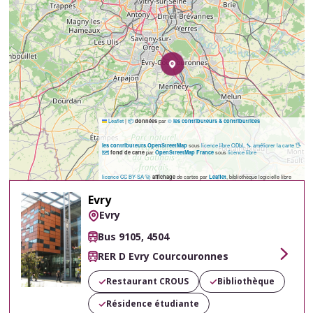
Leaflet
|
📦
par
©
données
les contributeurs & contributrices
sous
licence libre ODbL
🔧 améliorer la carte
🖐️
les contributeurs OpenStreetMap
🗺️
par
sous
licence libre
fond de carte
OpenStreetMap France
licence CC BY-SA
🚀
de cartes par
, bibliothèque logicielle libre
affichage
Leaflet
Evry
Evry
Bus 9105, 4504
RER D Evry Courcouronnes
Voir
Restaurant CROUS
Bibliothèque
Résidence étudiante