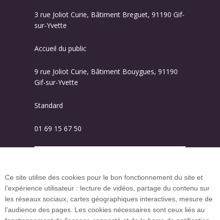
3 rue Joliot Curie, Bâtiment Breguet, 91190 Gif-
sur-Yvette
Accueil du public
9 rue Joliot Curie, Bâtiment Bouygues, 91190
Gif-sur-Yvette
Standard
01 69 15 67 50
Plan des campus
Ce site utilise des cookies pour le bon fonctionnement du site et
l’expérience utilisateur : lecture de vidéos, partage du contenu sur
Plan du site
les réseaux sociaux, cartes géographiques interactives, mesure de
l’audience des pages. Les cookies nécessaires sont ceux liés au