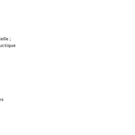
elle ;
uctique
es