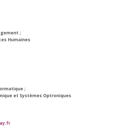
agement ;
rces Humaines
formatique ;
onique et Systèmes Optroniques
ay.fr