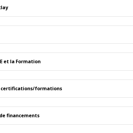
clay
E et la Formation
 certifications/formations
s de financements