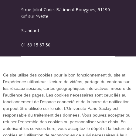
9 rue Joliot Curie, Bâtiment Bouygues, 91190
Gif-sur-Yvette
Standard
01 69 15 67 50
Plan des campus
Ce site utilise des cookies pour le bon fonctionnement du site et
l’expérience utilisateur : lecture de vidéos, partage du contenu sur
Plan du site
les réseaux sociaux, cartes géographiques interactives, mesure de
l’audience des pages. Les cookies nécessaires sont ceux liés au
fonctionnement de l'espace connecté et de la barre de notification
Investissement d’avenir (CGI)
qui peut être utilisée sur le site. L’Université Paris-Saclay est
responsable du traitement des données. Vous pouvez accepter ou
refuser l’ensemble des cookies ou personnaliser votre choix. En
Accueil des publics internationaux
autorisant les services tiers, vous acceptez le dépôt et la lecture de
cookies et l'utilisation de technologies de suivi nécessaires à leur