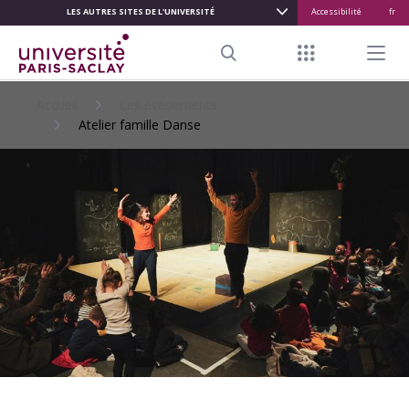
LES AUTRES SITES DE L'UNIVERSITÉ
Accessibilité
fr
ALLER
AU
Menu raccour
Menu pr
CONTENU
Search
PRINCIPAL
Accueil
Les événements
Atelier famille Danse