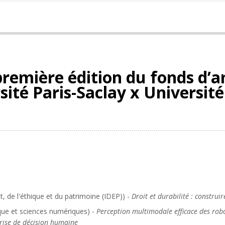
première édition du fonds d’
sité Paris-Saclay x Université
it, de l'éthique et du patrimoine (IDEP)) -
Droit et durabilité : constru
que et sciences numériques) -
Perception multimodale efficace des robo
prise de décision humaine