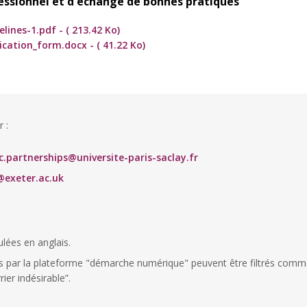
sionnel et d'échange de bonnes pratiques
lines-1.pdf - ( 213.42 Ko)
ication_form.docx - ( 41.22 Ko)
r :
c.partnerships@universite-paris-saclay.fr
exeter.ac.uk
lées en anglais.
s par la plateforme "démarche numérique" peuvent être filtrés comme
ier indésirable”.