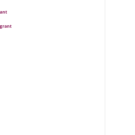
rant
grant