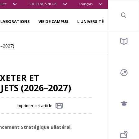
ilité
SOUTENEZ-NOUS
Français
Sear
LLABORATIONS
VIE DE CAMPUS
L'UNIVERSITÉ
26–2027)
XETER ET
JETS (2026–2027)
Imprimer cet article
Partager
ncement Stratégique Bilatéral
,