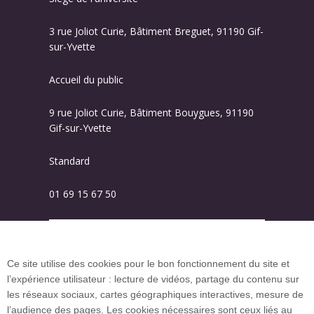
3 rue Joliot Curie, Bâtiment Breguet, 91190 Gif-
sur-Yvette
Accueil du public
9 rue Joliot Curie, Bâtiment Bouygues, 91190
Gif-sur-Yvette
Standard
01 69 15 67 50
Plan des campus
Ce site utilise des cookies pour le bon fonctionnement du site et
l’expérience utilisateur : lecture de vidéos, partage du contenu sur
Plan du site
les réseaux sociaux, cartes géographiques interactives, mesure de
l’audience des pages. Les cookies nécessaires sont ceux liés au