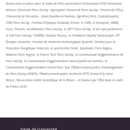
Action mise en place dans le cadre du Pôle universitaire d’innovation (PUI) Innovation
Alliance Université Paris-Saclay, regroupant l’Université Paris-Saclay, l’Université d’Évry,
l’Université de Versailles - Saint-Quentin-en-Yvelines, AgroParisTech, CentraleSupélec,
l’ENS Paris-Saclay, l’Institut d’Optique Graduate School, le CNRS, le Genopole, INRAE,
Inria, l’Inserm, IncubAlliance Paris-Saclay, la SATT Paris-Saclay, et dix-sept partenaires -
le CEA Paris-Saclay, l'ONERA, Gustave Roussy, la Fondation Hôpital Saint-Joseph, IFP
Énergies nouvelles, l'Institut de recherche technologique SystemX, l'Institut pour la
Transition Énergétique Vedecom, le synchrotron Soleil, Systematic Paris Region,
Medicen Paris Region, la French Tech Paris-Saclay, la Communauté d’agglomération de
Paris-Saclay, la Communauté d’agglomération Saint-Quentin-en-Yvelines, la
Communauté d’agglomération Grand Paris Sud, l'Établissement public d’aménagement
de Paris-Saclay (EPAPS), l'Établissement public territorial (EPT) Grand Orly Seine
Bièvre, l'Association Vallée Scientifique de la Bièvre -, et financé par l’État dans le cadre
de France 2030.
Siège de l'université