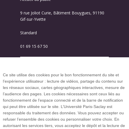
9 rue Joliot Curie, Bâtiment Bouygues, 91190
Gif-sur-Yvette
Standard
01 69 15 67 50
Plan des campus
Ce site utilise des cookies pour le bon fonctionnement du site et
l’expérience utilisateur : lecture de vidéos, partage du contenu sur
Plan du site
les réseaux sociaux, cartes géographiques interactives, mesure de
l’audience des pages. Les cookies nécessaires sont ceux liés au
fonctionnement de l'espace connecté et de la barre de notification
Investissement d’avenir (CGI)
qui peut être utilisée sur le site. L’Université Paris-Saclay est
responsable du traitement des données. Vous pouvez accepter ou
refuser l’ensemble des cookies ou personnaliser votre choix. En
Accueil des publics internationaux
autorisant les services tiers, vous acceptez le dépôt et la lecture de