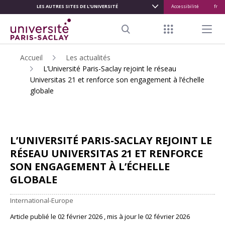
LES AUTRES SITES DE L'UNIVERSITÉ
Accessibilité
fr
ALLER
AU
Menu raccour
Menu pr
CONTENU
Search
PRINCIPAL
Accueil
Les actualités
L’Université Paris-Saclay rejoint le réseau
Universitas 21 et renforce son engagement à l’échelle
globale
L’UNIVERSITÉ PARIS-SACLAY REJOINT LE
RÉSEAU UNIVERSITAS 21 ET RENFORCE
SON ENGAGEMENT À L’ÉCHELLE
GLOBALE
International-Europe
Article publié le 02 février 2026 , mis à jour le 02 février 2026