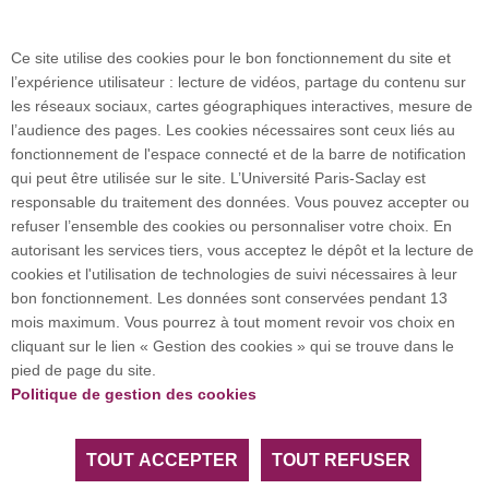
Plan des campus
Ce site utilise des cookies pour le bon fonctionnement du site et
l’expérience utilisateur : lecture de vidéos, partage du contenu sur
Plan du site
les réseaux sociaux, cartes géographiques interactives, mesure de
l’audience des pages. Les cookies nécessaires sont ceux liés au
fonctionnement de l'espace connecté et de la barre de notification
Investissement d’avenir (CGI)
qui peut être utilisée sur le site. L’Université Paris-Saclay est
responsable du traitement des données. Vous pouvez accepter ou
refuser l’ensemble des cookies ou personnaliser votre choix. En
Accueil des publics internationaux
autorisant les services tiers, vous acceptez le dépôt et la lecture de
cookies et l'utilisation de technologies de suivi nécessaires à leur
bon fonctionnement. Les données sont conservées pendant 13
mois maximum. Vous pourrez à tout moment revoir vos choix en
L’Université Paris-Saclay coordonne l'Alliance
cliquant sur le lien « Gestion des cookies » qui se trouve dans le
européenne EUGLOH et est membre des réseaux
pied de page du site.
européens et internationaux CESAER, EUA, EUF,
Politique de gestion des cookies
LERU, U7+ et U21.
TOUT ACCEPTER
TOUT REFUSER
Tous droits réservés Université Paris-Saclay