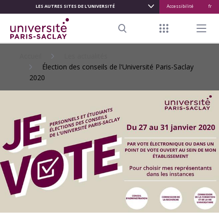
LES AUTRES SITES DE L'UNIVERSITÉ
Accessibilité
fr
ALLER
AU
Menu raccour
Menu pr
CONTENU
Search
PRINCIPAL
Accueil
Les actualités
Élection des conseils de l'Université Paris-Saclay
2020