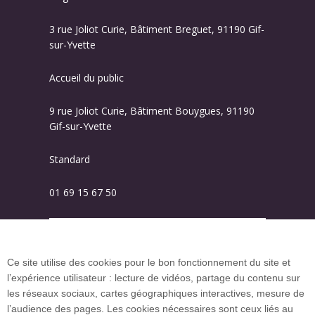
3 rue Joliot Curie, Bâtiment Breguet, 91190 Gif-
sur-Yvette
Accueil du public
9 rue Joliot Curie, Bâtiment Bouygues, 91190
Gif-sur-Yvette
Standard
01 69 15 67 50
Plan des campus
Ce site utilise des cookies pour le bon fonctionnement du site et
l’expérience utilisateur : lecture de vidéos, partage du contenu sur
Plan du site
les réseaux sociaux, cartes géographiques interactives, mesure de
l’audience des pages. Les cookies nécessaires sont ceux liés au