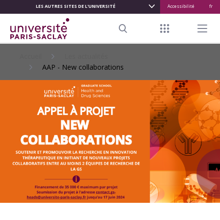
LES AUTRES SITES DE L'UNIVERSITÉ
Accessibilité
fr
ALLER
AU
Menu raccour
Menu pr
CONTENU
Search
PRINCIPAL
Accueil
Les actualités
AAP - New collaborations