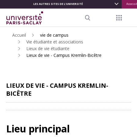
LES AUTRES SITES DE L'UNIVERSITÉ
Accessib
ALLER
AU
Menu ra
CONTENU
Search
PRINCIPAL
Accueil
vie de campus
Vie étudiante et associations
Lieux de vie étudiante
Lieux de vie - Campus Kremlin-Bicêtre
LIEUX DE VIE - CAMPUS KREMLIN-
BICÊTRE
Partager
Lieu principal