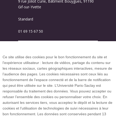
9 rue Joliot Curie, Bâtiment Bouygues, 91190
Gif-sur-Yvette
Standard
01 69 15 67 50
Plan des campus
Ce site utilise des cookies pour le bon fonctionnement du site et
l’expérience utilisateur : lecture de vidéos, partage du contenu sur
Plan du site
les réseaux sociaux, cartes géographiques interactives, mesure de
l’audience des pages. Les cookies nécessaires sont ceux liés au
fonctionnement de l'espace connecté et de la barre de notification
Investissement d’avenir (CGI)
qui peut être utilisée sur le site. L’Université Paris-Saclay est
responsable du traitement des données. Vous pouvez accepter ou
refuser l’ensemble des cookies ou personnaliser votre choix. En
Accueil des publics internationaux
autorisant les services tiers, vous acceptez le dépôt et la lecture de
cookies et l'utilisation de technologies de suivi nécessaires à leur
bon fonctionnement. Les données sont conservées pendant 13