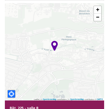
+
−
Leaflet | ©
contributors
|
©
contributors ©
OpenStreetMap
OpenStreetMap
CARTO
Bât. 225 - salle B