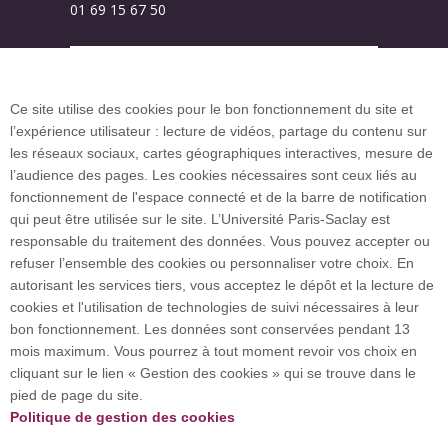
01 69 15 67 50
Plan des campus
Ce site utilise des cookies pour le bon fonctionnement du site et
l’expérience utilisateur : lecture de vidéos, partage du contenu sur
Plan du site
les réseaux sociaux, cartes géographiques interactives, mesure de
l’audience des pages. Les cookies nécessaires sont ceux liés au
fonctionnement de l'espace connecté et de la barre de notification
Investissement d’avenir (CGI)
qui peut être utilisée sur le site. L’Université Paris-Saclay est
responsable du traitement des données. Vous pouvez accepter ou
refuser l’ensemble des cookies ou personnaliser votre choix. En
Accueil des publics internationaux
autorisant les services tiers, vous acceptez le dépôt et la lecture de
cookies et l'utilisation de technologies de suivi nécessaires à leur
bon fonctionnement. Les données sont conservées pendant 13
mois maximum. Vous pourrez à tout moment revoir vos choix en
L’Université Paris-Saclay coordonne l'Alliance
cliquant sur le lien « Gestion des cookies » qui se trouve dans le
européenne EUGLOH et est membre des réseaux
pied de page du site.
européens et internationaux CESAER, EUA, EUF,
Politique de gestion des cookies
LERU, U7+ et U21.