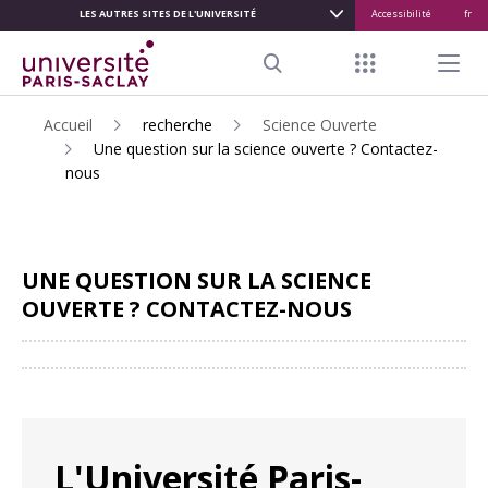
LES AUTRES SITES DE L'UNIVERSITÉ
Accessibilité
fr
ALLER
AU
Menu raccour
Menu pr
CONTENU
Search
PRINCIPAL
Accueil
recherche
Science Ouverte
Une question sur la science ouverte ? Contactez-
nous
UNE QUESTION SUR LA SCIENCE
OUVERTE ? CONTACTEZ-NOUS
Partager
L'Université Paris-