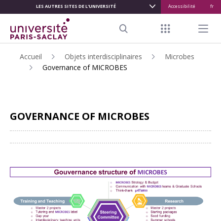
LES AUTRES SITES DE L'UNIVERSITÉ
Accessibilité
fr
ALLER
AU
Menu raccour
Menu pr
CONTENU
Search
PRINCIPAL
Accueil
Objets interdisciplinaires
Microbes
Governance of MICROBES
GOVERNANCE OF MICROBES
Partager