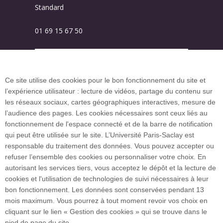
Standard
01 69 15 67 50
Plan des campus
Ce site utilise des cookies pour le bon fonctionnement du site et
l’expérience utilisateur : lecture de vidéos, partage du contenu sur
Plan du site
les réseaux sociaux, cartes géographiques interactives, mesure de
l’audience des pages. Les cookies nécessaires sont ceux liés au
fonctionnement de l'espace connecté et de la barre de notification
Investissement d’avenir (CGI)
qui peut être utilisée sur le site. L’Université Paris-Saclay est
responsable du traitement des données. Vous pouvez accepter ou
refuser l’ensemble des cookies ou personnaliser votre choix. En
Accueil des publics internationaux
autorisant les services tiers, vous acceptez le dépôt et la lecture de
cookies et l'utilisation de technologies de suivi nécessaires à leur
bon fonctionnement. Les données sont conservées pendant 13
mois maximum. Vous pourrez à tout moment revoir vos choix en
L’Université Paris-Saclay coordonne l'Alliance
cliquant sur le lien « Gestion des cookies » qui se trouve dans le
européenne EUGLOH et est membre des réseaux
pied de page du site.