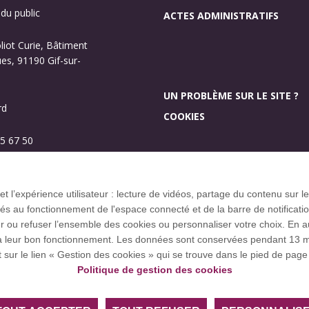
 du public
ACTES ADMINISTRATIFS
oliot Curie, Bâtiment
s, 91190 Gif-sur-
UN PROBLÈME SUR LE SITE ?
rd
COOKIES
5 67 50
Investissement d’aveni
Plan des campus
 et l’expérience utilisateur : lecture de vidéos, partage du contenu sur
 au fonctionnement de l'espace connecté et de la barre de notification q
u refuser l’ensemble des cookies ou personnaliser votre choix. En autor
res à leur bon fonctionnement. Les données sont conservées pendant 1
ce européenne EUGLOH et est membre des réseaux européens et
t sur le lien « Gestion des cookies » qui se trouve dans le pied de page 
Politique de gestion des cookies