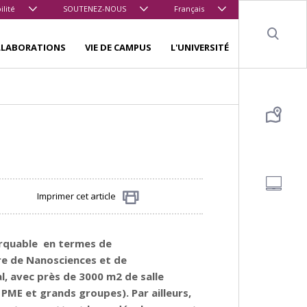
ilité
SOUTENEZ-NOUS
Français
Sear
LLABORATIONS
VIE DE CAMPUS
L'UNIVERSITÉ
Imprimer cet article
Partager
arquable en termes de
tre de Nanosciences et de
, avec près de 3000 m2 de salle
 PME et grands groupes). Par ailleurs,