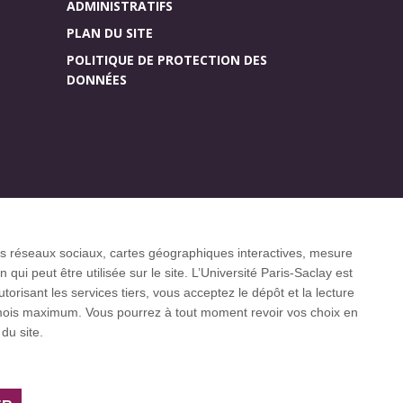
ADMINISTRATIFS
PLAN DU SITE
POLITIQUE DE PROTECTION DES
DONNÉES
Accueil des publics
r (CGI)
internationaux
 les réseaux sociaux, cartes géographiques interactives, mesure
ui peut être utilisée sur le site. L’Université Paris-Saclay est
isant les services tiers, vous acceptez le dépôt et la lecture
3 mois maximum. Vous pourrez à tout moment revoir vos choix en
 internationaux CESAER, EUA, EUF, LERU, U7+
du site.